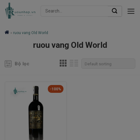
Skip
Search
to
for:
content
»
ruou vang Old World
ruou vang Old World
Bộ lọc
-100%