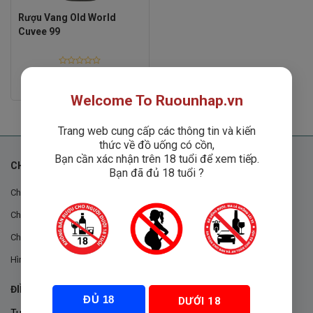
Rượu Vang Old World
Cuvee 99
Rated
0
1
₫
1,300,000
₫
out
Welcome To Ruounhap.vn
of
5
Trang web cung cấp các thông tin và kiến
thức về đồ uống có cồn,
Bạn cần xác nhận trên 18 tuổi để xem tiếp.
CHÍNH SÁCH
Bạn đã đủ 18 tuổi ?
Chính sách chung
Chính sách đổi trả
Chính sách mua hàng
Hình thức thanh toán
ĐIỀU KHOẢN VÀ CHÍNH SÁCH
ĐỦ 18
DƯỚI 18