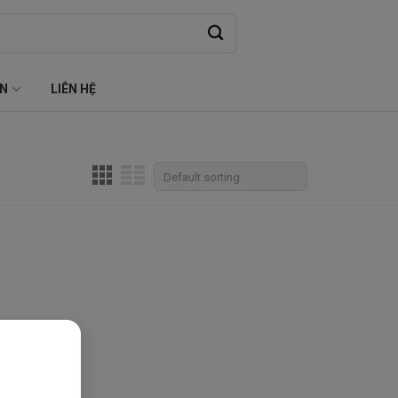
ỆN
LIÊN HỆ