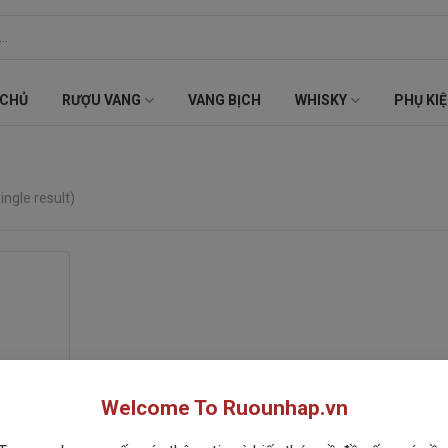
 CHỦ
RƯỢU VANG
VANG BỊCH
WHISKY
PHỤ KI
ingle result)
Welcome To Ruounhap.vn