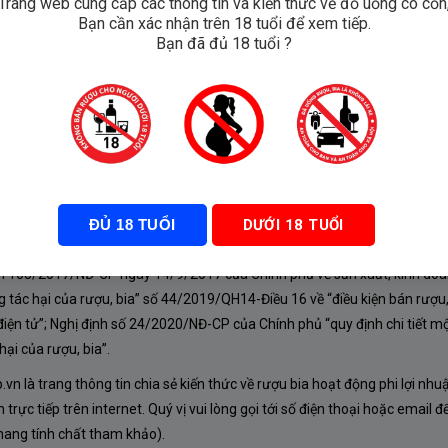
Trang web cung cấp các thông tin và kiến thức về đồ uống có cồn
Bạn cần xác nhận trên 18 tuổi để xem tiếp.
e
Bạn đã đủ 18 tuổi ?
ĐỦ 18 TUỔI
DƯỚI 18 TUỔI
À CHÍNH SÁCH
nh 105/2017/NĐ-CP ngày 14/9/2017 của Chính phủ về sản xuất, kinh doa
 tác hại của rượu, bia” số 44/2019/QH14-Điều 16 về “điều kiện bán rượu,
iện tử”; Nghị định số 24/2020/NĐ-CP của Chính phủ “quy định chi tiết mộ
ại của rượu, bia”.
n là trang thông tin chia sẻ kiến thức về rượu bia hoạt động phi lợi nhu
rực tiếp trên internet. Quý vị vui lòng gọi tới số điện thoại hoặc email đ
mang tính chất tham khảo).