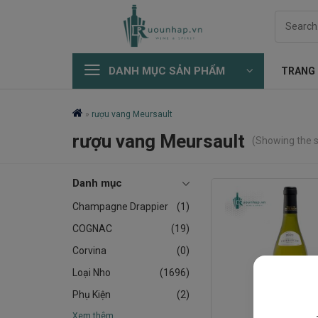
Skip
Search
to
for:
content
DANH MỤC SẢN PHẨM
TRANG
»
rượu vang Meursault
rượu vang Meursault
(Showing the s
Danh mục
Champagne Drappier
(1)
COGNAC
(19)
Corvina
(0)
Loại Nho
(1696)
Phụ Kiện
(2)
Xem thêm