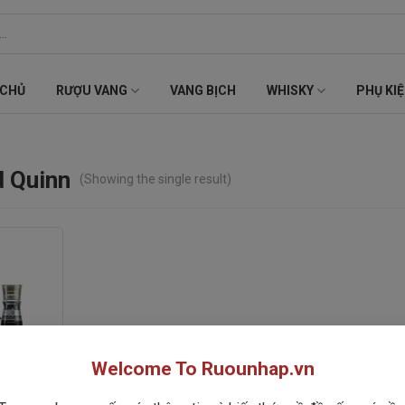
 CHỦ
RƯỢU VANG
VANG BỊCH
WHISKY
PHỤ KI
d Quinn
(Showing the single result)
Welcome To Ruounhap.vn