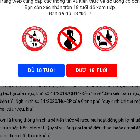
Trang web cung cấp các thông tin và kiến thức về đồ uống có cồn
Bạn cần xác nhận trên 18 tuổi để xem tiếp.
1 năm
Bạn đã đủ 18 tuổi ?
ĐỦ 18 TUỔI
DƯỚI 18 TUỔI
À CHÍNH SÁCH
nh 105/2017/NĐ-CP ngày 14/9/2017 của Chính phủ về sản xuất, kinh doa
 tác hại của rượu, bia” số 44/2019/QH14-Điều 16 về “điều kiện bán rượu,
iện tử”; Nghị định số 24/2020/NĐ-CP của Chính phủ “quy định chi tiết mộ
ại của rượu, bia”.
n là trang thông tin chia sẻ kiến thức về rượu bia hoạt động phi lợi nhu
rực tiếp trên internet. Quý vị vui lòng gọi tới số điện thoại hoặc email đ
mang tính chất tham khảo).