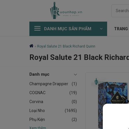
Skip
Search
to
for:
content
DANH MỤC SẢN PHẨM
TRANG
»
Royal Salute 21 Black Richard Quinn
Royal Salute 21 Black Richar
Danh mục
Champagne Drappier
(1)
COGNAC
(19)
Corvina
(0)
Loại Nho
(1695)
Phụ Kiện
(2)
Xem thêm