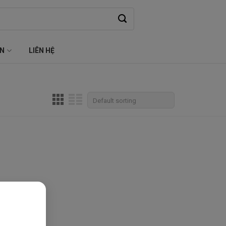
ỆN
LIÊN HỆ