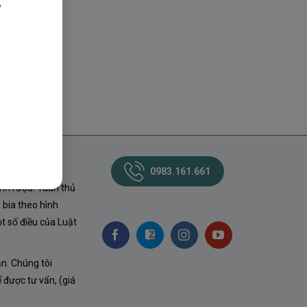
,
0983.161.661
nh rượu. Tuân thủ
 bia theo hình
t số điều của Luật
ận. Chúng tôi
ể được tư vấn, (giá