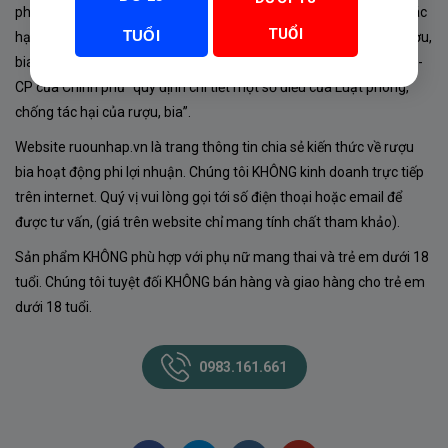
phủ về sản xuất, kinh doanh rượu. Tuân thủ Luật “phòng chống tác
TUỔI
TUỔI
hại của rượu, bia” số 44/2019/QH14-Điều 16 về “điều kiện bán rượu,
bia theo hình thức thương mại điện tử”; Nghị định số 24/2020/NĐ-
CP của Chính phủ “quy định chi tiết một số điều của Luật phòng,
chống tác hại của rượu, bia”.
Website ruounhap.vn là trang thông tin chia sẻ kiến thức về rượu
bia hoạt động phi lợi nhuận. Chúng tôi KHÔNG kinh doanh trực tiếp
trên internet. Quý vị vui lòng gọi tới số điện thoại hoặc email để
được tư vấn, (giá trên website chỉ mang tính chất tham khảo).
Sản phẩm KHÔNG phù hợp với phụ nữ mang thai và trẻ em dưới 18
tuổi. Chúng tôi tuyệt đối KHÔNG bán hàng và giao hàng cho trẻ em
dưới 18 tuổi.
0983.161.661