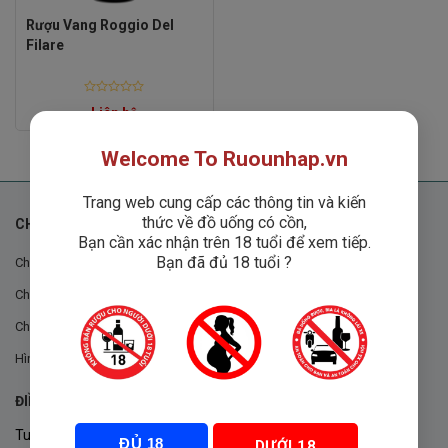
Rượu Vang Roggio Del
Filare
Rated
Liên hệ
0
out
of
5
Welcome To Ruounhap.vn
Trang web cung cấp các thông tin và kiến
thức về đồ uống có cồn,
CHÍNH SÁCH
Bạn cần xác nhận trên 18 tuổi để xem tiếp.
Bạn đã đủ 18 tuổi ?
Chính sách chung
Chính sách đổi trả
Chính sách mua hàng
Hình thức thanh toán
ĐIỀU KHOẢN VÀ CHÍNH SÁCH
Tuân thủ Nghị định 105/2017/NĐ-CP ngày 14/9/2017 của Chính
ĐỦ 18
DƯỚI 18