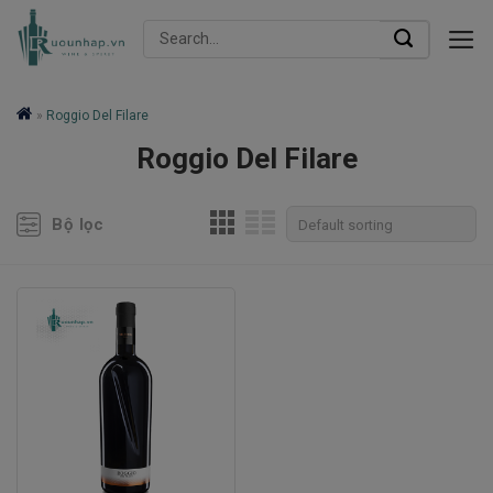
Skip
Search
to
for:
content
»
Roggio Del Filare
Roggio Del Filare
Bộ lọc