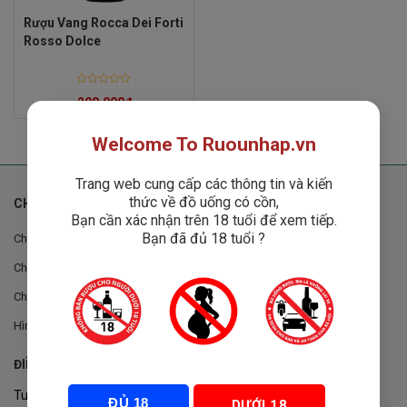
Rượu Vang Rocca Dei Forti
Rosso Dolce
Rated
290,000
₫
0
out
of
5
Welcome To Ruounhap.vn
Trang web cung cấp các thông tin và kiến
thức về đồ uống có cồn,
CHÍNH SÁCH
Bạn cần xác nhận trên 18 tuổi để xem tiếp.
Bạn đã đủ 18 tuổi ?
Chính sách chung
Chính sách đổi trả
Chính sách mua hàng
Hình thức thanh toán
ĐIỀU KHOẢN VÀ CHÍNH SÁCH
Tuân thủ Nghị định 105/2017/NĐ-CP ngày 14/9/2017 của Chính
ĐỦ 18
DƯỚI 18