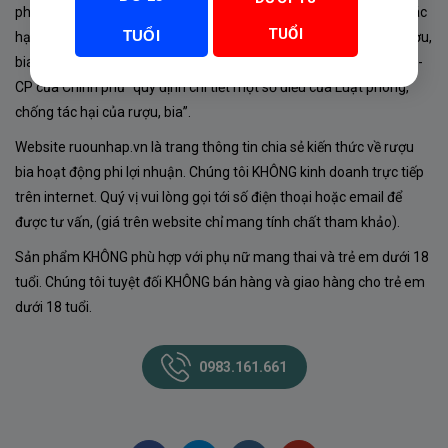
phủ về sản xuất, kinh doanh rượu. Tuân thủ Luật “phòng chống tác
TUỔI
TUỔI
hại của rượu, bia” số 44/2019/QH14-Điều 16 về “điều kiện bán rượu,
bia theo hình thức thương mại điện tử”; Nghị định số 24/2020/NĐ-
CP của Chính phủ “quy định chi tiết một số điều của Luật phòng,
chống tác hại của rượu, bia”.
Website ruounhap.vn là trang thông tin chia sẻ kiến thức về rượu
bia hoạt động phi lợi nhuận. Chúng tôi KHÔNG kinh doanh trực tiếp
trên internet. Quý vị vui lòng gọi tới số điện thoại hoặc email để
được tư vấn, (giá trên website chỉ mang tính chất tham khảo).
Sản phẩm KHÔNG phù hợp với phụ nữ mang thai và trẻ em dưới 18
tuổi. Chúng tôi tuyệt đối KHÔNG bán hàng và giao hàng cho trẻ em
dưới 18 tuổi.
0983.161.661