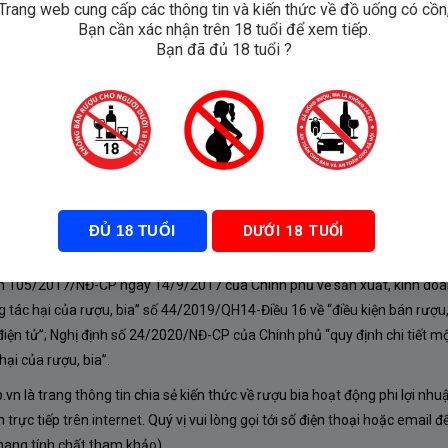
Trang web cung cấp các thông tin và kiến thức về đồ uống có cồn
Bạn cần xác nhận trên 18 tuổi để xem tiếp.
Bạn đã đủ 18 tuổi ?
oamaro
₫
ĐỦ 18 TUỔI
DƯỚI 18 TUỔI
À CHÍNH SÁCH
nh 105/2017/NĐ-CP ngày 14/9/2017 của Chính phủ về sản xuất, kinh doa
 tác hại của rượu, bia” số 44/2019/QH14-Điều 16 về “điều kiện bán rượu,
iện tử”; Nghị định số 24/2020/NĐ-CP của Chính phủ “quy định chi tiết mộ
ại của rượu, bia”.
n là trang thông tin chia sẻ kiến thức về rượu bia hoạt động phi lợi nhu
rực tiếp trên internet. Quý vị vui lòng gọi tới số điện thoại hoặc email đ
mang tính chất tham khảo).