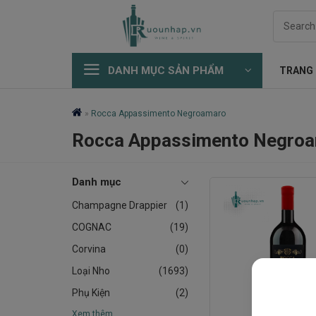
Skip
Search
to
for:
content
DANH MỤC SẢN PHẨM
TRANG
»
Rocca Appassimento Negroamaro
Rocca Appassimento Negro
Danh mục
Champagne Drappier
(1)
COGNAC
(19)
Corvina
(0)
Loại Nho
(1693)
Phụ Kiện
(2)
Xem thêm