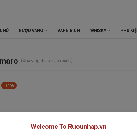
 CHỦ
RƯỢU VANG
VANG BỊCH
WHISKY
PHỤ KI
amaro
(Showing the single result)
-100%
Welcome To Ruounhap.vn