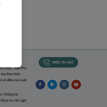
,
0983.161.661
nh rượu. Tuân thủ
 bia theo hình
t số điều của Luật
ận. Chúng tôi
ể được tư vấn, (giá