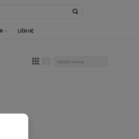
ỆN
LIÊN HỆ