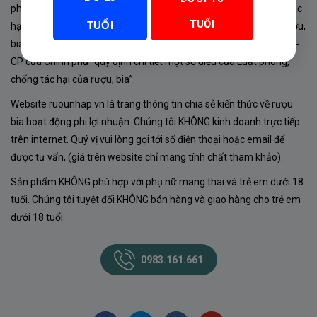
phủ về sản xuất, kinh doanh rượu. Tuân thủ Luật “phòng chống tác
TUỔI
TUỔI
hại của rượu, bia” số 44/2019/QH14-Điều 16 về “điều kiện bán rượu,
bia theo hình thức thương mại điện tử”; Nghị định số 24/2020/NĐ-
CP của Chính phủ “quy định chi tiết một số điều của Luật phòng,
chống tác hại của rượu, bia”.
Website ruounhap.vn là trang thông tin chia sẻ kiến thức về rượu
bia hoạt động phi lợi nhuận. Chúng tôi KHÔNG kinh doanh trực tiếp
trên internet. Quý vị vui lòng gọi tới số điện thoại hoặc email để
được tư vấn, (giá trên website chỉ mang tính chất tham khảo).
Sản phẩm KHÔNG phù hợp với phụ nữ mang thai và trẻ em dưới 18
tuổi. Chúng tôi tuyệt đối KHÔNG bán hàng và giao hàng cho trẻ em
dưới 18 tuổi.
0983.161.661