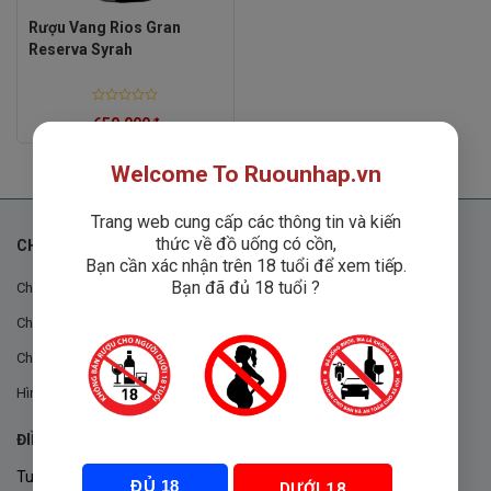
Rượu Vang Rios Gran
Reserva Syrah
Rated
650,000
₫
0
out
of
5
Welcome To Ruounhap.vn
Trang web cung cấp các thông tin và kiến
thức về đồ uống có cồn,
CHÍNH SÁCH
Bạn cần xác nhận trên 18 tuổi để xem tiếp.
Bạn đã đủ 18 tuổi ?
Chính sách chung
Chính sách đổi trả
Chính sách mua hàng
Hình thức thanh toán
ĐIỀU KHOẢN VÀ CHÍNH SÁCH
Tuân thủ Nghị định 105/2017/NĐ-CP ngày 14/9/2017 của Chính
ĐỦ 18
DƯỚI 18