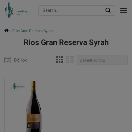
Skip
Search
to
for:
content
»
Rios Gran Reserva Syrah
Rios Gran Reserva Syrah
Bộ lọc