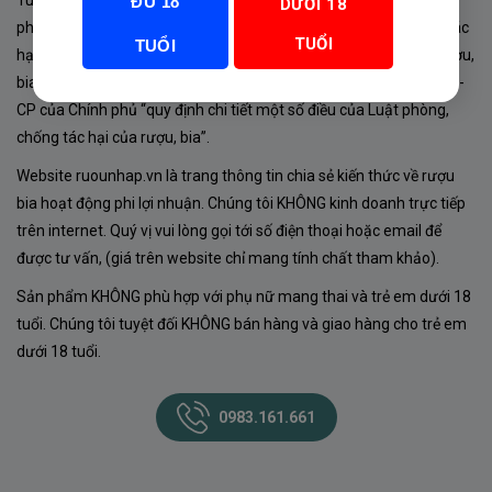
Tuân thủ Nghị định 105/2017/NĐ-CP ngày 14/9/2017 của Chính
ĐỦ 18
DƯỚI 18
phủ về sản xuất, kinh doanh rượu. Tuân thủ Luật “phòng chống tác
TUỔI
TUỔI
hại của rượu, bia” số 44/2019/QH14-Điều 16 về “điều kiện bán rượu,
bia theo hình thức thương mại điện tử”; Nghị định số 24/2020/NĐ-
CP của Chính phủ “quy định chi tiết một số điều của Luật phòng,
chống tác hại của rượu, bia”.
Website ruounhap.vn là trang thông tin chia sẻ kiến thức về rượu
bia hoạt động phi lợi nhuận. Chúng tôi KHÔNG kinh doanh trực tiếp
trên internet. Quý vị vui lòng gọi tới số điện thoại hoặc email để
được tư vấn, (giá trên website chỉ mang tính chất tham khảo).
Sản phẩm KHÔNG phù hợp với phụ nữ mang thai và trẻ em dưới 18
tuổi. Chúng tôi tuyệt đối KHÔNG bán hàng và giao hàng cho trẻ em
dưới 18 tuổi.
0983.161.661