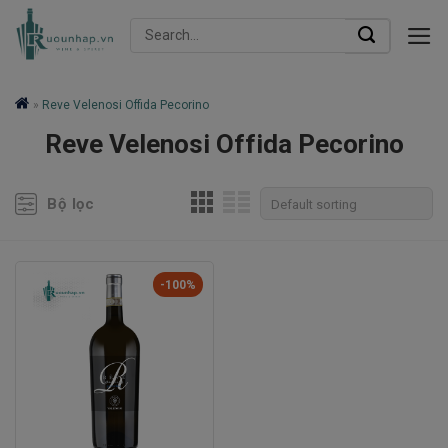
Skip
Search
to
for:
content
»
Reve Velenosi Offida Pecorino
Reve Velenosi Offida Pecorino
Bộ lọc
-100%