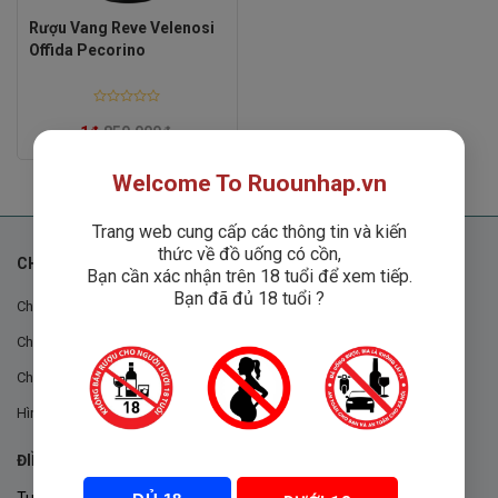
Rượu Vang Reve Velenosi
Offida Pecorino
Rated
0
1
₫
850,000
₫
out
of
5
Welcome To Ruounhap.vn
Trang web cung cấp các thông tin và kiến
thức về đồ uống có cồn,
CHÍNH SÁCH
Bạn cần xác nhận trên 18 tuổi để xem tiếp.
Bạn đã đủ 18 tuổi ?
Chính sách chung
Chính sách đổi trả
Chính sách mua hàng
Hình thức thanh toán
ĐIỀU KHOẢN VÀ CHÍNH SÁCH