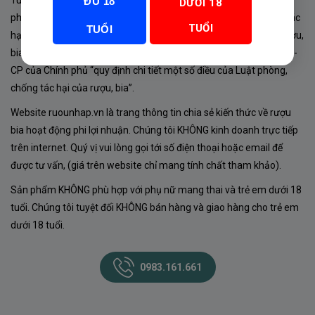
Tuân thủ Nghị định 105/2017/NĐ-CP ngày 14/9/2017 của Chính
ĐỦ 18
DƯỚI 18
phủ về sản xuất, kinh doanh rượu. Tuân thủ Luật “phòng chống tác
TUỔI
TUỔI
hại của rượu, bia” số 44/2019/QH14-Điều 16 về “điều kiện bán rượu,
bia theo hình thức thương mại điện tử”; Nghị định số 24/2020/NĐ-
CP của Chính phủ “quy định chi tiết một số điều của Luật phòng,
chống tác hại của rượu, bia”.
Website ruounhap.vn là trang thông tin chia sẻ kiến thức về rượu
bia hoạt động phi lợi nhuận. Chúng tôi KHÔNG kinh doanh trực tiếp
trên internet. Quý vị vui lòng gọi tới số điện thoại hoặc email để
được tư vấn, (giá trên website chỉ mang tính chất tham khảo).
Sản phẩm KHÔNG phù hợp với phụ nữ mang thai và trẻ em dưới 18
tuổi. Chúng tôi tuyệt đối KHÔNG bán hàng và giao hàng cho trẻ em
dưới 18 tuổi.
0983.161.661