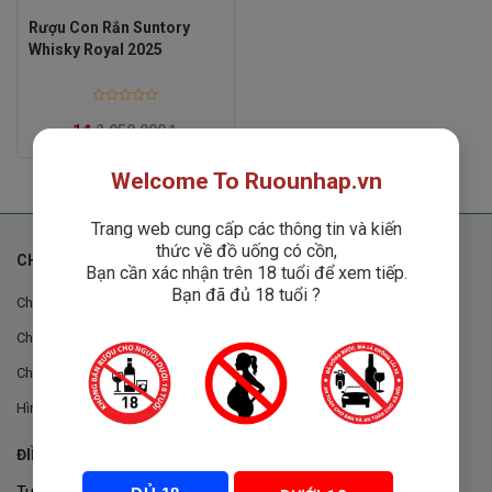
Rượu Con Rắn Suntory
Whisky Royal 2025
Rated
0
1
₫
2,950,000
₫
out
of
5
Welcome To Ruounhap.vn
Trang web cung cấp các thông tin và kiến
thức về đồ uống có cồn,
CHÍNH SÁCH
Bạn cần xác nhận trên 18 tuổi để xem tiếp.
Bạn đã đủ 18 tuổi ?
Chính sách chung
Chính sách đổi trả
Chính sách mua hàng
Hình thức thanh toán
ĐIỀU KHOẢN VÀ CHÍNH SÁCH