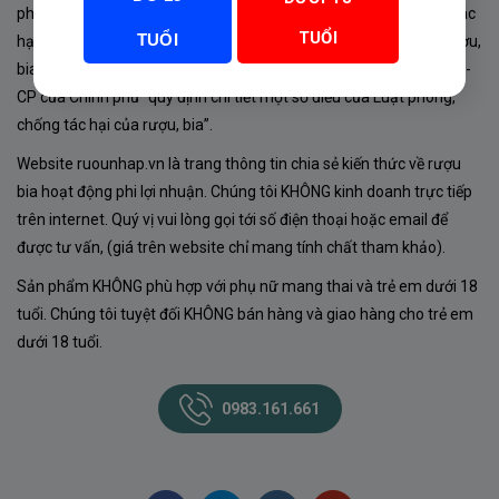
phủ về sản xuất, kinh doanh rượu. Tuân thủ Luật “phòng chống tác
TUỔI
TUỔI
hại của rượu, bia” số 44/2019/QH14-Điều 16 về “điều kiện bán rượu,
bia theo hình thức thương mại điện tử”; Nghị định số 24/2020/NĐ-
CP của Chính phủ “quy định chi tiết một số điều của Luật phòng,
chống tác hại của rượu, bia”.
Website ruounhap.vn là trang thông tin chia sẻ kiến thức về rượu
bia hoạt động phi lợi nhuận. Chúng tôi KHÔNG kinh doanh trực tiếp
trên internet. Quý vị vui lòng gọi tới số điện thoại hoặc email để
được tư vấn, (giá trên website chỉ mang tính chất tham khảo).
Sản phẩm KHÔNG phù hợp với phụ nữ mang thai và trẻ em dưới 18
tuổi. Chúng tôi tuyệt đối KHÔNG bán hàng và giao hàng cho trẻ em
dưới 18 tuổi.
0983.161.661