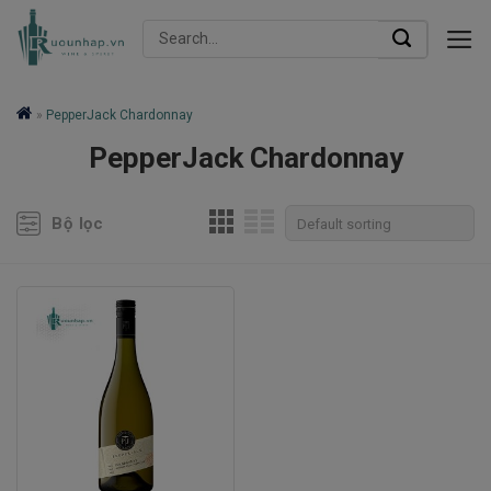
Skip
Search
to
for:
content
»
PepperJack Chardonnay
PepperJack Chardonnay
Bộ lọc