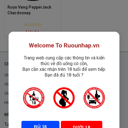
Rượu Vang PepperJack
Chardonnay
Rated
Liên hệ
0
out
of
5
Welcome To Ruounhap.vn
Trang web cung cấp các thông tin và kiến
thức về đồ uống có cồn,
CHÍNH SÁCH
Bạn cần xác nhận trên 18 tuổi để xem tiếp.
Bạn đã đủ 18 tuổi ?
Chính sách chung
Chính sách đổi trả
Chính sách mua hàng
Hình thức thanh toán
ĐIỀU KHOẢN VÀ CHÍNH SÁCH
Tuân thủ Nghị định 105/2017/NĐ-CP ngày 14/9/2017 của Chính
ĐỦ 18
DƯỚI 18