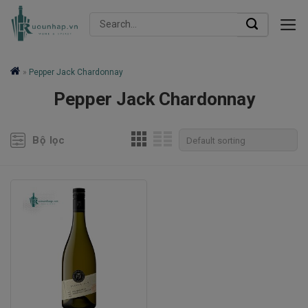
Skip
Search
to
for:
content
»
Pepper Jack Chardonnay
Pepper Jack Chardonnay
Bộ lọc