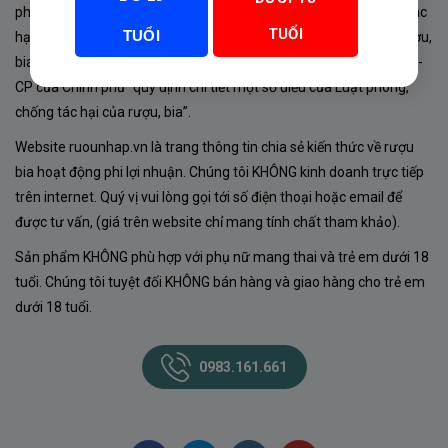
phủ về sản xuất, kinh doanh rượu. Tuân thủ Luật “phòng chống tác
TUỔI
TUỔI
hại của rượu, bia” số 44/2019/QH14-Điều 16 về “điều kiện bán rượu,
bia theo hình thức thương mại điện tử”; Nghị định số 24/2020/NĐ-
CP của Chính phủ “quy định chi tiết một số điều của Luật phòng,
chống tác hại của rượu, bia”.
Website ruounhap.vn là trang thông tin chia sẻ kiến thức về rượu
bia hoạt động phi lợi nhuận. Chúng tôi KHÔNG kinh doanh trực tiếp
trên internet. Quý vị vui lòng gọi tới số điện thoại hoặc email để
được tư vấn, (giá trên website chỉ mang tính chất tham khảo).
Sản phẩm KHÔNG phù hợp với phụ nữ mang thai và trẻ em dưới 18
tuổi. Chúng tôi tuyệt đối KHÔNG bán hàng và giao hàng cho trẻ em
dưới 18 tuổi.
0983.161.661