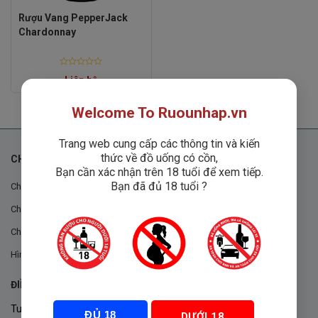
Rượu Vang PepperJack
Chardonnay
Rated
Liên hệ
0
out
of
5
Welcome To Ruounhap.vn
Trang web cung cấp các thông tin và kiến
thức về đồ uống có cồn,
CHÍNH SÁCH
Bạn cần xác nhận trên 18 tuổi để xem tiếp.
Bạn đã đủ 18 tuổi ?
Chính sách chung
Chính sách đổi trả
Chính sách mua hàng
Hình thức thanh toán
ĐIỀU KHOẢN VÀ CHÍNH SÁCH
Tuân thủ Nghị định 105/2017/NĐ-CP ngày 14/9/2017 của Chính
ĐỦ 18
DƯỚI 18