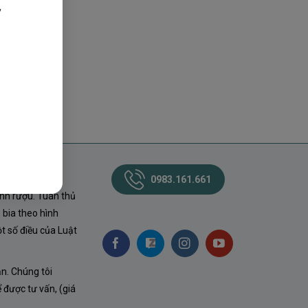
,
0983.161.661
nh rượu. Tuân thủ
 bia theo hình
t số điều của Luật
ận. Chúng tôi
ể được tư vấn, (giá