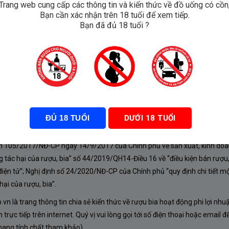
Trang web cung cấp các thông tin và kiến thức về đồ uống có cồn
Bạn cần xác nhận trên 18 tuổi để xem tiếp.
Bin 51
Bạn đã đủ 18 tuổi ?
₫
ĐỦ 18 TUỔI
DƯỚI 18 TUỔI
À CHÍNH SÁCH
nh 105/2017/NĐ-CP ngày 14/9/2017 của Chính phủ về sản xuất, kinh doa
 tác hại của rượu, bia” số 44/2019/QH14-Điều 16 về “điều kiện bán rượu,
iện tử”; Nghị định số 24/2020/NĐ-CP của Chính phủ “quy định chi tiết mộ
ại của rượu, bia”.
n là trang thông tin chia sẻ kiến thức về rượu bia hoạt động phi lợi nhu
rực tiếp trên internet. Quý vị vui lòng gọi tới số điện thoại hoặc email đ
mang tính chất tham khảo).