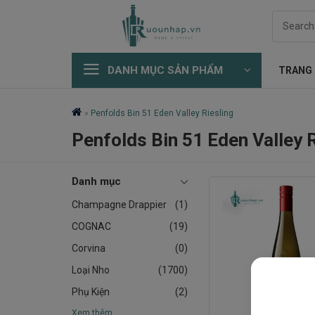
Skip
Search
to
for:
content
DANH MỤC SẢN PHẨM
TRANG
»
Penfolds Bin 51 Eden Valley Riesling
Penfolds Bin 51 Eden Valley R
Danh mục
Champagne Drappier
(1)
COGNAC
(19)
Corvina
(0)
Loại Nho
(1700)
Phụ Kiện
(2)
Xem thêm