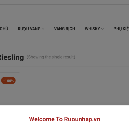
 CHỦ
RƯỢU VANG
VANG BỊCH
WHISKY
PHỤ KI
iesling
(Showing the single result)
-100%
Welcome To Ruounhap.vn