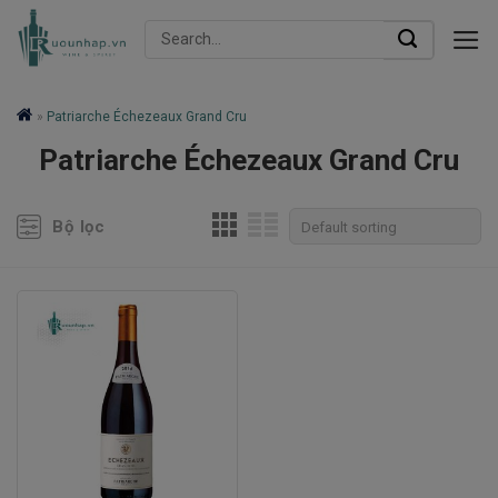
Skip
Search
to
for:
content
»
Patriarche Échezeaux Grand Cru
Patriarche Échezeaux Grand Cru
Bộ lọc