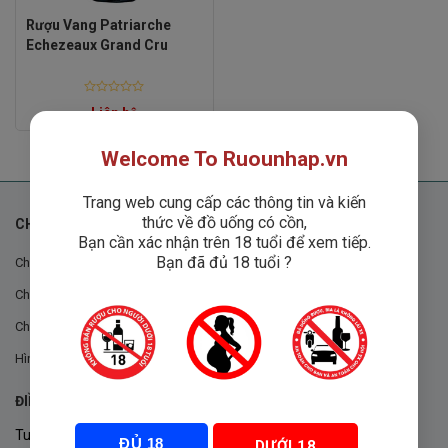
Rượu Vang Patriarche
Echezeaux Grand Cru
Rated
Liên hệ
0
out
of
5
Welcome To Ruounhap.vn
Trang web cung cấp các thông tin và kiến
thức về đồ uống có cồn,
CHÍNH SÁCH
Bạn cần xác nhận trên 18 tuổi để xem tiếp.
Bạn đã đủ 18 tuổi ?
Chính sách chung
Chính sách đổi trả
Chính sách mua hàng
Hình thức thanh toán
ĐIỀU KHOẢN VÀ CHÍNH SÁCH
Tuân thủ Nghị định 105/2017/NĐ-CP ngày 14/9/2017 của Chính
ĐỦ 18
DƯỚI 18