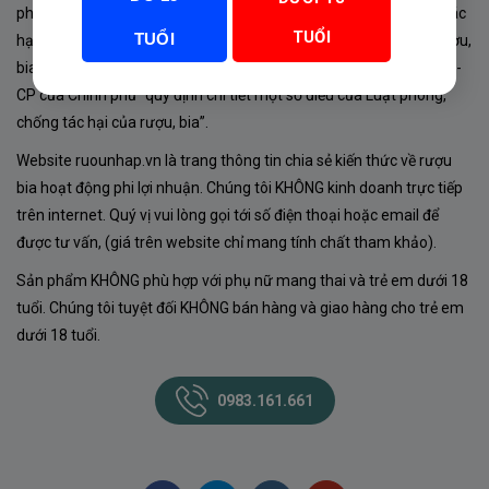
phủ về sản xuất, kinh doanh rượu. Tuân thủ Luật “phòng chống tác
TUỔI
TUỔI
hại của rượu, bia” số 44/2019/QH14-Điều 16 về “điều kiện bán rượu,
bia theo hình thức thương mại điện tử”; Nghị định số 24/2020/NĐ-
CP của Chính phủ “quy định chi tiết một số điều của Luật phòng,
chống tác hại của rượu, bia”.
Website ruounhap.vn là trang thông tin chia sẻ kiến thức về rượu
bia hoạt động phi lợi nhuận. Chúng tôi KHÔNG kinh doanh trực tiếp
trên internet. Quý vị vui lòng gọi tới số điện thoại hoặc email để
được tư vấn, (giá trên website chỉ mang tính chất tham khảo).
Sản phẩm KHÔNG phù hợp với phụ nữ mang thai và trẻ em dưới 18
tuổi. Chúng tôi tuyệt đối KHÔNG bán hàng và giao hàng cho trẻ em
dưới 18 tuổi.
0983.161.661