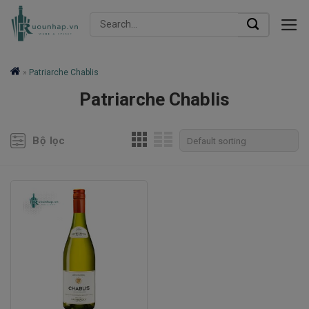
Skip
Search
to
for:
content
»
Patriarche Chablis
Patriarche Chablis
Bộ lọc