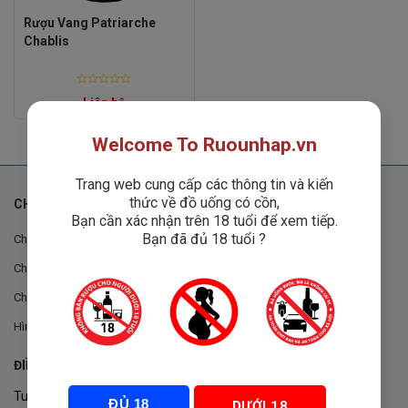
Rượu Vang Patriarche
Chablis
Rated
Liên hệ
0
out
of
5
Welcome To Ruounhap.vn
Trang web cung cấp các thông tin và kiến
thức về đồ uống có cồn,
CHÍNH SÁCH
Bạn cần xác nhận trên 18 tuổi để xem tiếp.
Bạn đã đủ 18 tuổi ?
Chính sách chung
Chính sách đổi trả
Chính sách mua hàng
Hình thức thanh toán
ĐIỀU KHOẢN VÀ CHÍNH SÁCH
Tuân thủ Nghị định 105/2017/NĐ-CP ngày 14/9/2017 của Chính
ĐỦ 18
DƯỚI 18