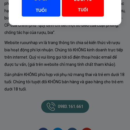
phủ về sản xuất, kinh doanh rượu. Tuân thủ Luật “phòng chống tác
TUỔI
TUỔI
hại của rượu, bia” số 44/2019/QH14-Điều 16 về “điều kiện bán rượu,
bia theo hình thức thương mại điện tử”; Nghị định số 24/2020/NĐ-
CP của Chính phủ “quy định chi tiết một số điều của Luật phòng,
chống tác hại của rượu, bia”.
Website ruounhap.vn là trang thông tin chia sẻ kiến thức về rượu
bia hoạt động phi lợi nhuận. Chúng tôi KHÔNG kinh doanh trực tiếp
trên internet. Quý vị vui lòng gọi tới số điện thoại hoặc email để
được tư vấn, (giá trên website chỉ mang tính chất tham khảo).
Sản phẩm KHÔNG phù hợp với phụ nữ mang thai và trẻ em dưới 18
tuổi. Chúng tôi tuyệt đối KHÔNG bán hàng và giao hàng cho trẻ em
dưới 18 tuổi.
0983.161.661