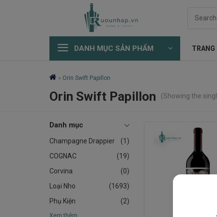
Skip
Search
to
for:
content
DANH MỤC SẢN PHẨM
TRANG
»
Orin Swift Papillon
Orin Swift Papillon
(Showing the singl
Danh mục
Champagne Drappier
(1)
COGNAC
(19)
Corvina
(0)
Loại Nho
(1693)
Phụ Kiện
(2)
Xem thêm