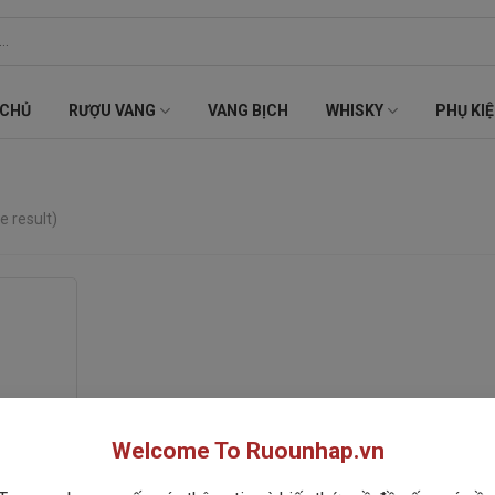
 CHỦ
RƯỢU VANG
VANG BỊCH
WHISKY
PHỤ KI
e result)
Welcome To Ruounhap.vn