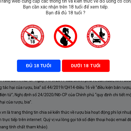
Trang web cung cấp các thông tin và kiến thức về đồ uống có cồn
Bạn cần xác nhận trên 18 tuổi để xem tiếp.
 Papillon
Bạn đã đủ 18 tuổi ?
ĐỦ 18 TUỔI
DƯỚI 18 TUỔI
À CHÍNH SÁCH
nh 105/2017/NĐ-CP ngày 14/9/2017 của Chính phủ về sản xuất, kinh doa
 tác hại của rượu, bia” số 44/2019/QH14-Điều 16 về “điều kiện bán rượu,
iện tử”; Nghị định số 24/2020/NĐ-CP của Chính phủ “quy định chi tiết mộ
ại của rượu, bia”.
n là trang thông tin chia sẻ kiến thức về rượu bia hoạt động phi lợi nhu
rực tiếp trên internet. Quý vị vui lòng gọi tới số điện thoại hoặc email đ
mang tính chất tham khảo).