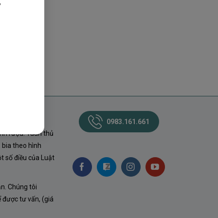
,
0983.161.661
nh rượu. Tuân thủ
 bia theo hình
t số điều của Luật
ận. Chúng tôi
ể được tư vấn, (giá