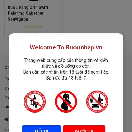
Rượu Vang Orin Swift
Palermo Cabernet
Sauvignon
Rated
Liên hệ
0
out
of
Welcome To Ruounhap.vn
5
Trang web cung cấp các thông tin và kiến
thức về đồ uống có cồn,
CHÍNH SÁCH
Bạn cần xác nhận trên 18 tuổi để xem tiếp.
Bạn đã đủ 18 tuổi ?
Chính sách chung
Chính sách đổi trả
Chính sách mua hàng
Hình thức thanh toán
ĐIỀU KHOẢN VÀ CHÍNH SÁCH
Tuân thủ Nghị định 105/2017/NĐ-CP ngày 14/9/2017 của Chính
ĐỦ 18