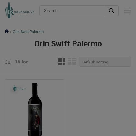
Skip
Search
to
for:
content
»
Orin Swift Palermo
Orin Swift Palermo
Bộ lọc