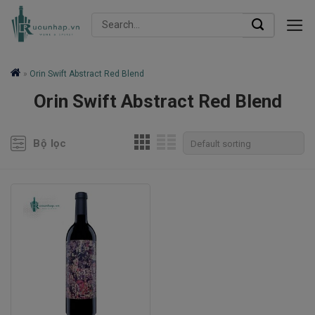
Skip
Search
to
for:
content
»
Orin Swift Abstract Red Blend
Orin Swift Abstract Red Blend
Bộ lọc