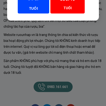
phủ về sản xuất, kinh doanh rượu. Tuân thủ Luật “phòng chống tác
TUỔI
TUỔI
hại của rượu, bia” số 44/2019/QH14-Điều 16 về “điều kiện bán rượu,
bia theo hình thức thương mại điện tử”; Nghị định số 24/2020/NĐ-
CP của Chính phủ “quy định chi tiết một số điều của Luật phòng,
chống tác hại của rượu, bia”.
Website ruounhap.vn là trang thông tin chia sẻ kiến thức về rượu
bia hoạt động phi lợi nhuận. Chúng tôi KHÔNG kinh doanh trực tiếp
trên internet. Quý vị vui lòng gọi tới số điện thoại hoặc email để
được tư vấn, (giá trên website chỉ mang tính chất tham khảo).
Sản phẩm KHÔNG phù hợp với phụ nữ mang thai và trẻ em dưới 18
tuổi. Chúng tôi tuyệt đối KHÔNG bán hàng và giao hàng cho trẻ em
dưới 18 tuổi.
0983.161.661