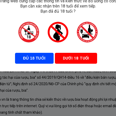
Trang web cung cấp các thông tin và kiến thức về đồ uống có cồn
Bạn cần xác nhận trên 18 tuổi để xem tiếp.
ondavi
Bạn đã đủ 18 tuổi ?
Fume
ĐỦ 18 TUỔI
DƯỚI 18 TUỔI
À CHÍNH SÁCH
nh 105/2017/NĐ-CP ngày 14/9/2017 của Chính phủ về sản xuất, kinh doa
 tác hại của rượu, bia” số 44/2019/QH14-Điều 16 về “điều kiện bán rượu,
iện tử”; Nghị định số 24/2020/NĐ-CP của Chính phủ “quy định chi tiết mộ
ại của rượu, bia”.
n là trang thông tin chia sẻ kiến thức về rượu bia hoạt động phi lợi nhu
rực tiếp trên internet. Quý vị vui lòng gọi tới số điện thoại hoặc email đ
mang tính chất tham khảo).