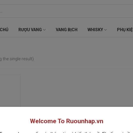
 CHỦ
RƯỢU VANG
VANG BỊCH
WHISKY
PHỤ KI
 the single result)
Welcome To Ruounhap.vn