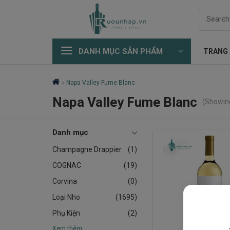
Skip
Search
to
for:
content
DANH MỤC SẢN PHẨM
TRANG
»
Napa Valley Fume Blanc
Napa Valley Fume Blanc
(Showing
Danh mục
Champagne Drappier
(1)
COGNAC
(19)
Corvina
(0)
Loại Nho
(1695)
Phụ Kiện
(2)
Xem thêm