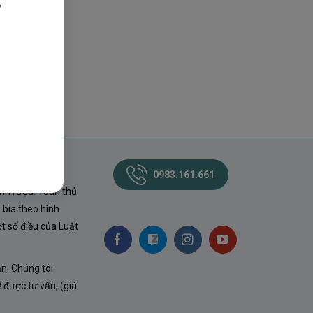
,
0983.161.661
nh rượu. Tuân thủ
 bia theo hình
t số điều của Luật
ận. Chúng tôi
ể được tư vấn, (giá