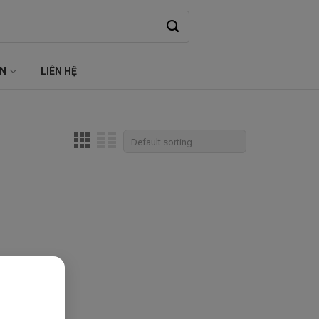
ỆN
LIÊN HỆ