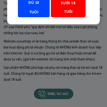
ĐỦ 18
DƯỚI 18
Tuân thủ Nghị định 105/2017/NĐ-CP ngày 14/9/2017 của Chính
phủ về sản xuất, kinh doanh rượu. Tuân thủ Luật “phòng chống tác
TUỔI
TUỔI
hại của rượu, bia” số 44/2019/QH14-Điều 16 về “điều kiện bán rượu,
bia theo hình thức thương mại điện tử”; Nghị định số 24/2020/NĐ-
CP của Chính phủ “quy định chi tiết một số điều của Luật phòng,
chống tác hại của rượu, bia”.
Website ruounhap.vn là trang thông tin chia sẻ kiến thức về rượu
bia hoạt động phi lợi nhuận. Chúng tôi KHÔNG kinh doanh trực tiếp
trên internet. Quý vị vui lòng gọi tới số điện thoại hoặc email để
được tư vấn, (giá trên website chỉ mang tính chất tham khảo).
Sản phẩm KHÔNG phù hợp với phụ nữ mang thai và trẻ em dưới 18
tuổi. Chúng tôi tuyệt đối KHÔNG bán hàng và giao hàng cho trẻ em
dưới 18 tuổi.
0983.161.661