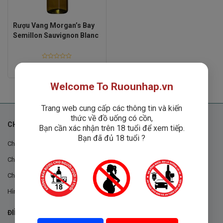
Rượu Vang Morgan’s Bay
Semillon Sauvignon Blanc
Rated
Liên hệ
0
out
of
Welcome To Ruounhap.vn
5
Trang web cung cấp các thông tin và kiến
thức về đồ uống có cồn,
CHÍNH SÁCH
Bạn cần xác nhận trên 18 tuổi để xem tiếp.
Bạn đã đủ 18 tuổi ?
Chính sách chung
Chính sách đổi trả
Chính sách mua hàng
Hình thức thanh toán
ĐIỀU KHOẢN VÀ CHÍNH SÁCH