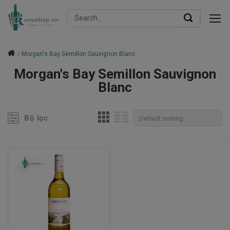
Skip
Search
to
for:
content
»
Morgan's Bay Semillon Sauvignon Blanc
Morgan's Bay Semillon Sauvignon
Blanc
Bộ lọc