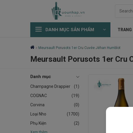
Skip
Search
to
for:
content
DANH MỤC SẢN PHẨM
TRANG
»
Meursault Porusots 1er Cru Cuvée Jéhan Humblot
Meursault Porusots 1er Cru
Danh mục
Champagne Drappier
(1)
COGNAC
(19)
Corvina
(0)
Loại Nho
(1700)
Phụ Kiện
(2)
Xem thêm