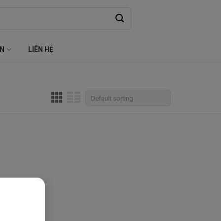
ỆN
LIÊN HỆ