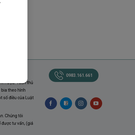
,
0983.161.661
nh rượu. Tuân thủ
 bia theo hình
t số điều của Luật
ận. Chúng tôi
ể được tư vấn, (giá