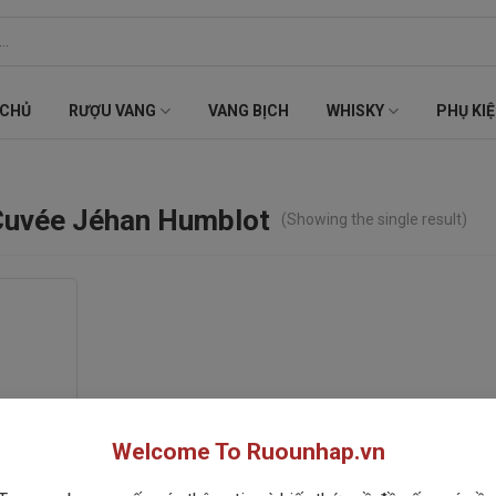
 CHỦ
RƯỢU VANG
VANG BỊCH
WHISKY
PHỤ KI
 Cuvée Jéhan Humblot
(Showing the single result)
Welcome To Ruounhap.vn