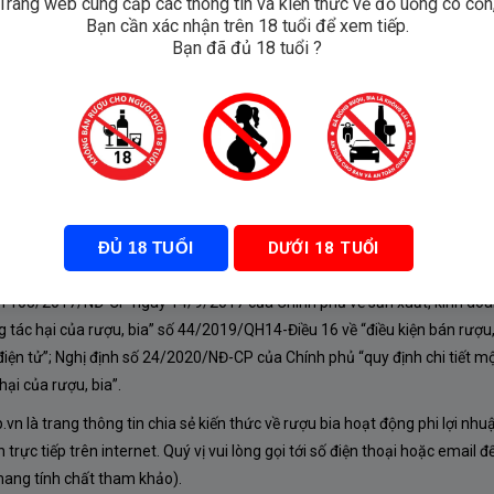
Trang web cung cấp các thông tin và kiến thức về đồ uống có cồn
Bạn cần xác nhận trên 18 tuổi để xem tiếp.
 1er Cru
Bạn đã đủ 18 tuổi ?
an
ĐỦ 18 TUỔI
DƯỚI 18 TUỔI
À CHÍNH SÁCH
nh 105/2017/NĐ-CP ngày 14/9/2017 của Chính phủ về sản xuất, kinh doa
 tác hại của rượu, bia” số 44/2019/QH14-Điều 16 về “điều kiện bán rượu,
iện tử”; Nghị định số 24/2020/NĐ-CP của Chính phủ “quy định chi tiết mộ
ại của rượu, bia”.
n là trang thông tin chia sẻ kiến thức về rượu bia hoạt động phi lợi nhu
rực tiếp trên internet. Quý vị vui lòng gọi tới số điện thoại hoặc email đ
mang tính chất tham khảo).