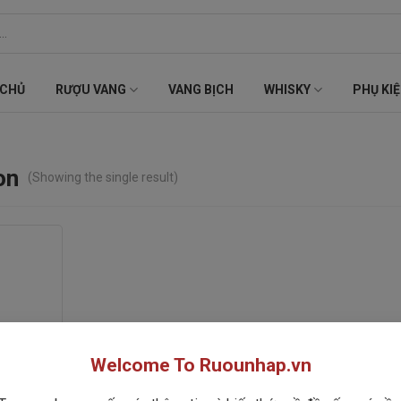
 CHỦ
RƯỢU VANG
VANG BỊCH
WHISKY
PHỤ KI
on
(Showing the single result)
Welcome To Ruounhap.vn