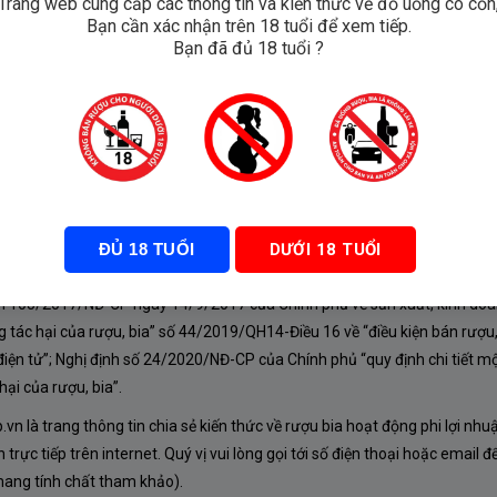
Trang web cung cấp các thông tin và kiến thức về đồ uống có cồn
Bạn cần xác nhận trên 18 tuổi để xem tiếp.
e
Bạn đã đủ 18 tuổi ?
ĐỦ 18 TUỔI
DƯỚI 18 TUỔI
À CHÍNH SÁCH
nh 105/2017/NĐ-CP ngày 14/9/2017 của Chính phủ về sản xuất, kinh doa
 tác hại của rượu, bia” số 44/2019/QH14-Điều 16 về “điều kiện bán rượu,
iện tử”; Nghị định số 24/2020/NĐ-CP của Chính phủ “quy định chi tiết mộ
ại của rượu, bia”.
n là trang thông tin chia sẻ kiến thức về rượu bia hoạt động phi lợi nhu
rực tiếp trên internet. Quý vị vui lòng gọi tới số điện thoại hoặc email đ
mang tính chất tham khảo).