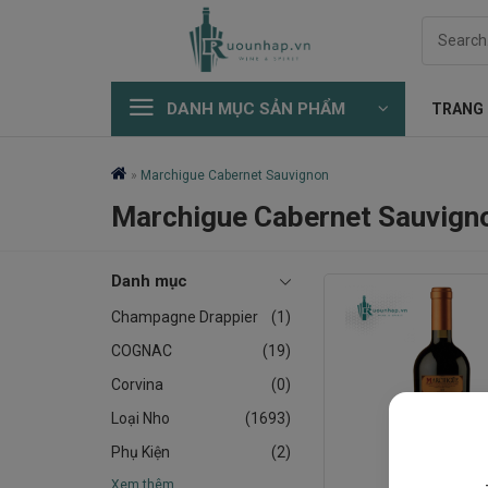
Skip
Search
to
for:
content
DANH MỤC SẢN PHẨM
TRANG
»
Marchigue Cabernet Sauvignon
Marchigue Cabernet Sauvign
Danh mục
Champagne Drappier
(1)
COGNAC
(19)
Corvina
(0)
Loại Nho
(1693)
Phụ Kiện
(2)
Xem thêm