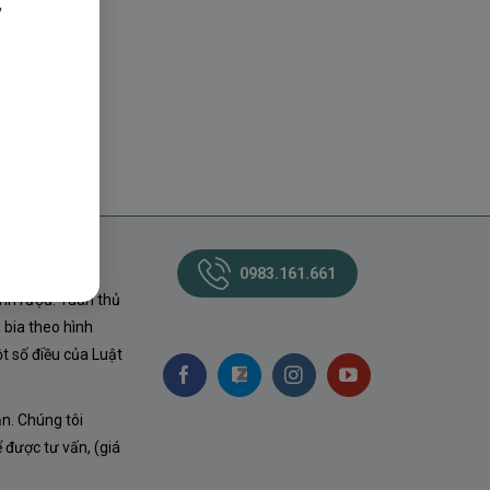
,
0983.161.661
nh rượu. Tuân thủ
 bia theo hình
t số điều của Luật
ận. Chúng tôi
ể được tư vấn, (giá