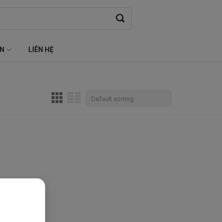
ỆN
LIÊN HỆ