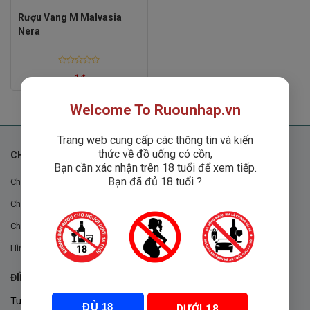
Rượu Vang M Malvasia
Nera
Rated
1
₫
0
out
of
5
Welcome To Ruounhap.vn
Trang web cung cấp các thông tin và kiến
thức về đồ uống có cồn,
CHÍNH SÁCH
Bạn cần xác nhận trên 18 tuổi để xem tiếp.
Bạn đã đủ 18 tuổi ?
Chính sách chung
Chính sách đổi trả
Chính sách mua hàng
Hình thức thanh toán
ĐIỀU KHOẢN VÀ CHÍNH SÁCH
Tuân thủ Nghị định 105/2017/NĐ-CP ngày 14/9/2017 của Chính
ĐỦ 18
DƯỚI 18