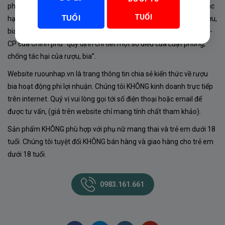
phủ về sản xuất, kinh doanh rượu. Tuân thủ Luật “phòng chống tác
TUỔI
TUỔI
hại của rượu, bia” số 44/2019/QH14-Điều 16 về “điều kiện bán rượu,
bia theo hình thức thương mại điện tử”; Nghị định số 24/2020/NĐ-
CP của Chính phủ “quy định chi tiết một số điều của Luật phòng,
chống tác hại của rượu, bia”.
Website ruounhap.vn là trang thông tin chia sẻ kiến thức về rượu
bia hoạt động phi lợi nhuận. Chúng tôi KHÔNG kinh doanh trực tiếp
trên internet. Quý vị vui lòng gọi tới số điện thoại hoặc email để
được tư vấn, (giá trên website chỉ mang tính chất tham khảo).
Sản phẩm KHÔNG phù hợp với phụ nữ mang thai và trẻ em dưới 18
tuổi. Chúng tôi tuyệt đối KHÔNG bán hàng và giao hàng cho trẻ em
dưới 18 tuổi.
0983.161.661