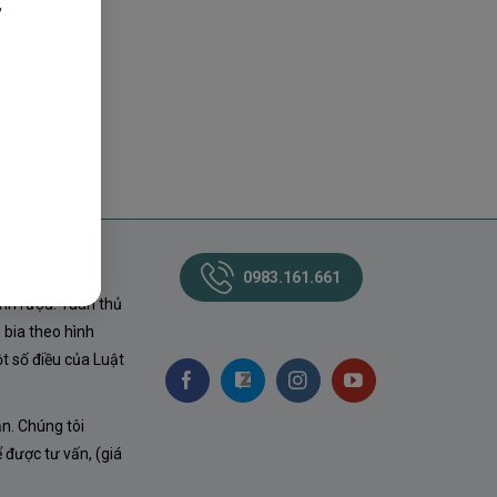
,
0983.161.661
nh rượu. Tuân thủ
 bia theo hình
t số điều của Luật
ận. Chúng tôi
ể được tư vấn, (giá