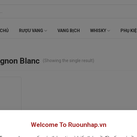
 CHỦ
RƯỢU VANG
VANG BỊCH
WHISKY
PHỤ KI
gnon Blanc
(Showing the single result)
Welcome To Ruounhap.vn