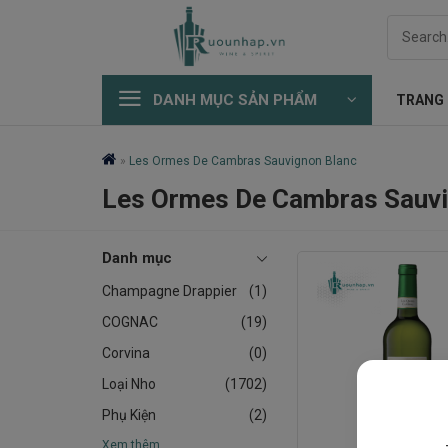
Skip
Search
to
for:
content
DANH MỤC SẢN PHẨM
TRANG
»
Les Ormes De Cambras Sauvignon Blanc
Les Ormes De Cambras Sauvi
Danh mục
Champagne Drappier
(1)
COGNAC
(19)
Corvina
(0)
Loại Nho
(1702)
Phụ Kiện
(2)
Xem thêm