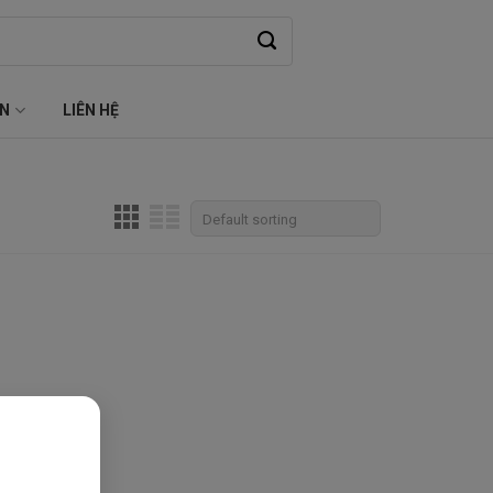
ỆN
LIÊN HỆ