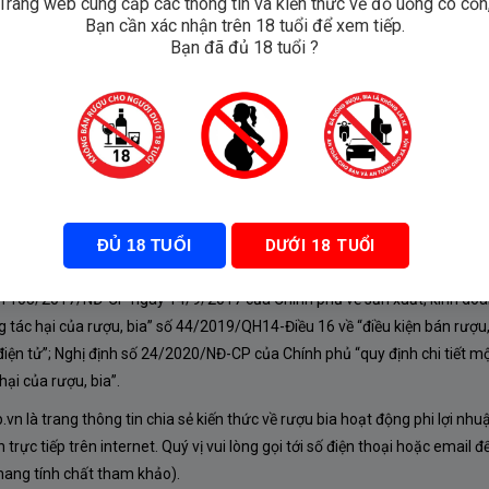
Trang web cung cấp các thông tin và kiến thức về đồ uống có cồn
Bạn cần xác nhận trên 18 tuổi để xem tiếp.
s De
Bạn đã đủ 18 tuổi ?
Blanc
ĐỦ 18 TUỔI
DƯỚI 18 TUỔI
À CHÍNH SÁCH
nh 105/2017/NĐ-CP ngày 14/9/2017 của Chính phủ về sản xuất, kinh doa
 tác hại của rượu, bia” số 44/2019/QH14-Điều 16 về “điều kiện bán rượu,
iện tử”; Nghị định số 24/2020/NĐ-CP của Chính phủ “quy định chi tiết mộ
ại của rượu, bia”.
n là trang thông tin chia sẻ kiến thức về rượu bia hoạt động phi lợi nhu
rực tiếp trên internet. Quý vị vui lòng gọi tới số điện thoại hoặc email đ
mang tính chất tham khảo).