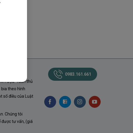
,
0983.161.661
nh rượu. Tuân thủ
 bia theo hình
t số điều của Luật
ận. Chúng tôi
ể được tư vấn, (giá