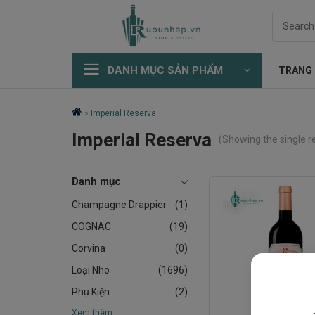
Skip
Search
to
for:
content
DANH MỤC SẢN PHẨM
TRANG
»
Imperial Reserva
Imperial Reserva
(Showing the single re
Danh mục
Champagne Drappier
(1)
COGNAC
(19)
Corvina
(0)
Loại Nho
(1696)
Phụ Kiện
(2)
Xem thêm