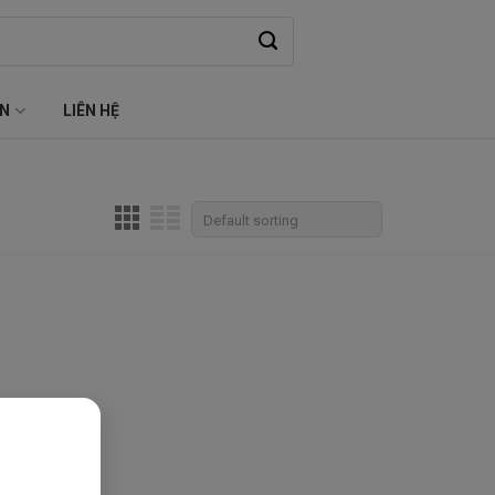
ỆN
LIÊN HỆ