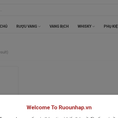
 CHỦ
RƯỢU VANG
VANG BỊCH
WHISKY
PHỤ KI
sult)
Welcome To Ruounhap.vn