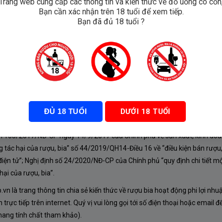
Trang web cung cấp các thông tin và kiến thức về đồ uống có cồn
Bạn cần xác nhận trên 18 tuổi để xem tiếp.
Reserva
Bạn đã đủ 18 tuổi ?
ĐỦ 18 TUỔI
DƯỚI 18 TUỔI
À CHÍNH SÁCH
nh 105/2017/NĐ-CP ngày 14/9/2017 của Chính phủ về sản xuất, kinh doa
 tác hại của rượu, bia” số 44/2019/QH14-Điều 16 về “điều kiện bán rượu,
iện tử”; Nghị định số 24/2020/NĐ-CP của Chính phủ “quy định chi tiết mộ
ại của rượu, bia”.
n là trang thông tin chia sẻ kiến thức về rượu bia hoạt động phi lợi nhu
rực tiếp trên internet. Quý vị vui lòng gọi tới số điện thoại hoặc email đ
mang tính chất tham khảo).