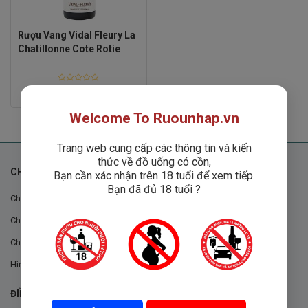
Rượu Vang Vidal Fleury La
Chatillonne Cote Rotie
Rated
Liên hệ
0
out
Welcome To Ruounhap.vn
of
5
Trang web cung cấp các thông tin và kiến
thức về đồ uống có cồn,
CHÍNH SÁCH
Bạn cần xác nhận trên 18 tuổi để xem tiếp.
Bạn đã đủ 18 tuổi ?
Chính sách chung
Chính sách đổi trả
Chính sách mua hàng
Hình thức thanh toán
ĐIỀU KHOẢN VÀ CHÍNH SÁCH