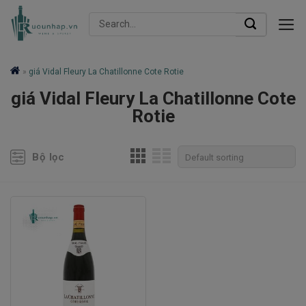
Skip
Search
to
for:
content
»
giá Vidal Fleury La Chatillonne Cote Rotie
giá Vidal Fleury La Chatillonne Cote
Rotie
Bộ lọc