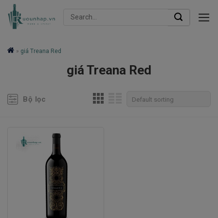
Skip
Search
to
for:
content
»
giá Treana Red
giá Treana Red
Bộ lọc