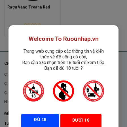
Rượu Vang Treana Red
Rated
1,280,000
₫
0
out
Welcome To Ruounhap.vn
of
5
Trang web cung cấp các thông tin và kiến
thức về đồ uống có cồn,
Bạn cần xác nhận trên 18 tuổi để xem tiếp.
CHÍNH SÁCH
Bạn đã đủ 18 tuổi ?
Chính sách chung
Chính sách đổi trả
Chính sách mua hàng
Hình thức thanh toán
ĐIỀU KHOẢN VÀ CHÍNH SÁCH
ĐỦ 18
DƯỚI 18
Tuân thủ Nghị định 105/2017/NĐ-CP ngày 14/9/2017 của Chính