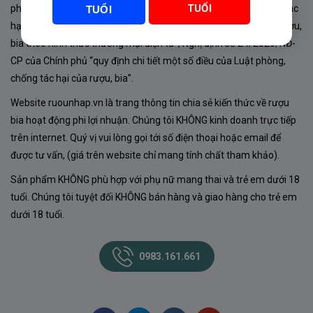
TUỔI
phủ về sản xuất, kinh doanh rượu. Tuân thủ Luật “phòng chống tác
TUỔI
hại của rượu, bia” số 44/2019/QH14-Điều 16 về “điều kiện bán rượu,
bia theo hình thức thương mại điện tử”; Nghị định số 24/2020/NĐ-
CP của Chính phủ “quy định chi tiết một số điều của Luật phòng,
chống tác hại của rượu, bia”.
Website ruounhap.vn là trang thông tin chia sẻ kiến thức về rượu
bia hoạt động phi lợi nhuận. Chúng tôi KHÔNG kinh doanh trực tiếp
trên internet. Quý vị vui lòng gọi tới số điện thoại hoặc email để
được tư vấn, (giá trên website chỉ mang tính chất tham khảo).
Sản phẩm KHÔNG phù hợp với phụ nữ mang thai và trẻ em dưới 18
tuổi. Chúng tôi tuyệt đối KHÔNG bán hàng và giao hàng cho trẻ em
dưới 18 tuổi.
0983.161.661