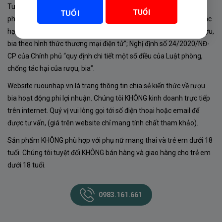
Tuân thủ Nghị định 105/2017/NĐ-CP ngày 14/9/2017 của Chính
TUỔI
TUỔI
phủ về sản xuất, kinh doanh rượu. Tuân thủ Luật “phòng chống tác
hại của rượu, bia” số 44/2019/QH14-Điều 16 về “điều kiện bán rượu,
bia theo hình thức thương mại điện tử”; Nghị định số 24/2020/NĐ-
CP của Chính phủ “quy định chi tiết một số điều của Luật phòng,
chống tác hại của rượu, bia”.
Website ruounhap.vn là trang thông tin chia sẻ kiến thức về rượu
bia hoạt động phi lợi nhuận. Chúng tôi KHÔNG kinh doanh trực tiếp
trên internet. Quý vị vui lòng gọi tới số điện thoại hoặc email để
được tư vấn, (giá trên website chỉ mang tính chất tham khảo).
Sản phẩm KHÔNG phù hợp với phụ nữ mang thai và trẻ em dưới 18
tuổi. Chúng tôi tuyệt đối KHÔNG bán hàng và giao hàng cho trẻ em
dưới 18 tuổi.
0983.161.661