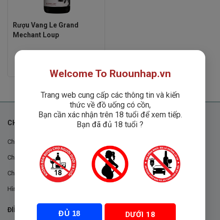
Rượu Vang Le Grand
Mechant Loup
Rated
Liên hệ
0
Welcome To Ruounhap.vn
out
of
5
Trang web cung cấp các thông tin và kiến
thức về đồ uống có cồn,
Bạn cần xác nhận trên 18 tuổi để xem tiếp.
CHÍNH SÁCH
Bạn đã đủ 18 tuổi ?
Chính sách chung
Chính sách đổi trả
Chính sách mua hàng
Hình thức thanh toán
ĐIỀU KHOẢN VÀ CHÍNH SÁCH
ĐỦ 18
DƯỚI 18