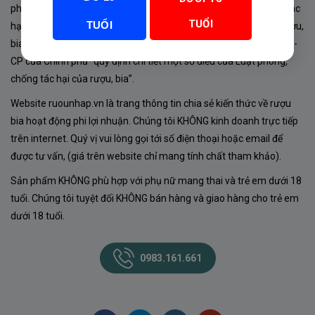
phủ về sản xuất, kinh doanh rượu. Tuân thủ Luật “phòng chống tác
TUỔI
TUỔI
hại của rượu, bia” số 44/2019/QH14-Điều 16 về “điều kiện bán rượu,
bia theo hình thức thương mại điện tử”; Nghị định số 24/2020/NĐ-
CP của Chính phủ “quy định chi tiết một số điều của Luật phòng,
chống tác hại của rượu, bia”.
Website ruounhap.vn là trang thông tin chia sẻ kiến thức về rượu
bia hoạt động phi lợi nhuận. Chúng tôi KHÔNG kinh doanh trực tiếp
trên internet. Quý vị vui lòng gọi tới số điện thoại hoặc email để
được tư vấn, (giá trên website chỉ mang tính chất tham khảo).
Sản phẩm KHÔNG phù hợp với phụ nữ mang thai và trẻ em dưới 18
tuổi. Chúng tôi tuyệt đối KHÔNG bán hàng và giao hàng cho trẻ em
dưới 18 tuổi.
0983.161.661