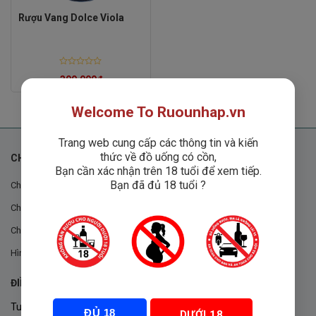
Rượu Vang Dolce Viola
Rated
300,000
₫
0
out
of
5
Welcome To Ruounhap.vn
Trang web cung cấp các thông tin và kiến
thức về đồ uống có cồn,
CHÍNH SÁCH
Bạn cần xác nhận trên 18 tuổi để xem tiếp.
Bạn đã đủ 18 tuổi ?
Chính sách chung
Chính sách đổi trả
Chính sách mua hàng
Hình thức thanh toán
ĐIỀU KHOẢN VÀ CHÍNH SÁCH
Tuân thủ Nghị định 105/2017/NĐ-CP ngày 14/9/2017 của Chính
ĐỦ 18
DƯỚI 18