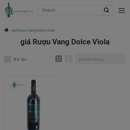
Skip
Search
to
for:
content
»
giá Rượu Vang Dolce Viola
giá Rượu Vang Dolce Viola
Bộ lọc