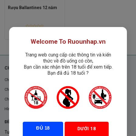
Rượu Ballantines 12 năm
Rated
550,000
₫
0
out
Welcome To Ruounhap.vn
of
5
Trang web cung cấp các thông tin và kiến
thức về đồ uống có cồn,
Bạn cần xác nhận trên 18 tuổi để xem tiếp.
CHÍNH SÁCH
Bạn đã đủ 18 tuổi ?
Chính sách chung
Chính sách đổi trả
Chính sách mua hàng
Hình thức thanh toán
ĐIỀU KHOẢN VÀ CHÍNH SÁCH
ĐỦ 18
DƯỚI 18
Tuân thủ Nghị định 105/2017/NĐ-CP ngày 14/9/2017 của Chính