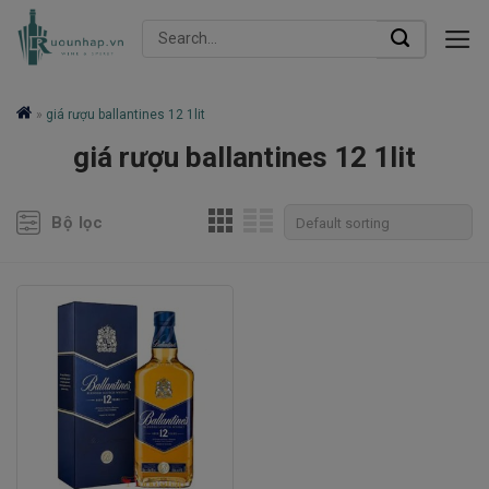
Skip
Search
to
for:
content
»
giá rượu ballantines 12 1lit
giá rượu ballantines 12 1lit
Bộ lọc