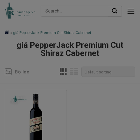
Skip
Search
to
for:
content
»
giá PepperJack Premium Cut Shiraz Cabernet
giá PepperJack Premium Cut
Shiraz Cabernet
Bộ lọc