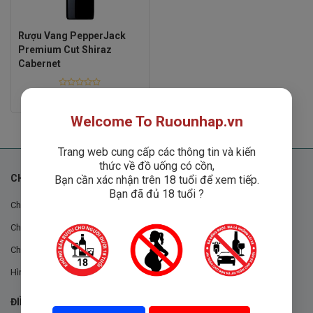
Rượu Vang PepperJack
Premium Cut Shiraz
Cabernet
Rated
Liên hệ
0
out
Welcome To Ruounhap.vn
of
5
Trang web cung cấp các thông tin và kiến
thức về đồ uống có cồn,
CHÍNH SÁCH
Bạn cần xác nhận trên 18 tuổi để xem tiếp.
Bạn đã đủ 18 tuổi ?
Chính sách chung
Chính sách đổi trả
Chính sách mua hàng
Hình thức thanh toán
ĐIỀU KHOẢN VÀ CHÍNH SÁCH