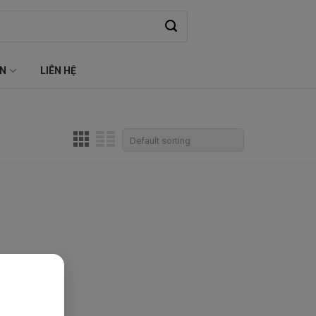
ỆN
LIÊN HỆ