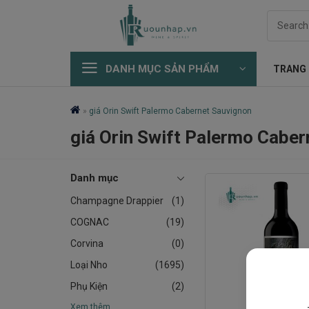
Skip
Search
to
for:
content
DANH MỤC SẢN PHẨM
TRANG
»
giá Orin Swift Palermo Cabernet Sauvignon
giá Orin Swift Palermo Cabe
Danh mục
Champagne Drappier
(1)
COGNAC
(19)
Corvina
(0)
Loại Nho
(1695)
Phụ Kiện
(2)
Xem thêm