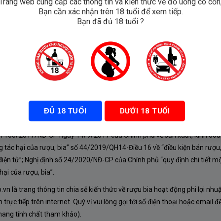
Trang web cung cấp các thông tin và kiến thức về đồ uống có cồn
Bạn cần xác nhận trên 18 tuổi để xem tiếp.
t Palermo
Bạn đã đủ 18 tuổi ?
ĐỦ 18 TUỔI
DƯỚI 18 TUỔI
À CHÍNH SÁCH
nh 105/2017/NĐ-CP ngày 14/9/2017 của Chính phủ về sản xuất, kinh doa
 tác hại của rượu, bia” số 44/2019/QH14-Điều 16 về “điều kiện bán rượu,
iện tử”; Nghị định số 24/2020/NĐ-CP của Chính phủ “quy định chi tiết mộ
ại của rượu, bia”.
n là trang thông tin chia sẻ kiến thức về rượu bia hoạt động phi lợi nhu
rực tiếp trên internet. Quý vị vui lòng gọi tới số điện thoại hoặc email đ
mang tính chất tham khảo).