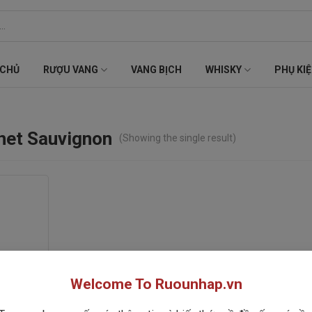
 CHỦ
RƯỢU VANG
VANG BỊCH
WHISKY
PHỤ KI
rnet Sauvignon
(Showing the single result)
Welcome To Ruounhap.vn