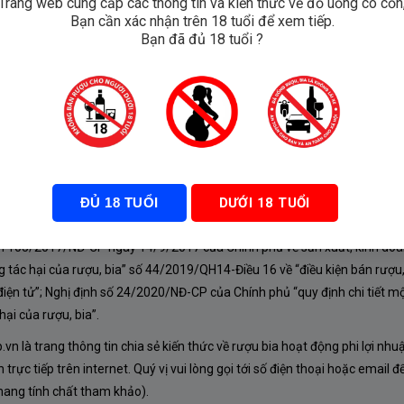
Trang web cung cấp các thông tin và kiến thức về đồ uống có cồn
Bạn cần xác nhận trên 18 tuổi để xem tiếp.
 Bay
Bạn đã đủ 18 tuổi ?
Blanc
ĐỦ 18 TUỔI
DƯỚI 18 TUỔI
À CHÍNH SÁCH
nh 105/2017/NĐ-CP ngày 14/9/2017 của Chính phủ về sản xuất, kinh doa
 tác hại của rượu, bia” số 44/2019/QH14-Điều 16 về “điều kiện bán rượu,
iện tử”; Nghị định số 24/2020/NĐ-CP của Chính phủ “quy định chi tiết mộ
ại của rượu, bia”.
n là trang thông tin chia sẻ kiến thức về rượu bia hoạt động phi lợi nhu
rực tiếp trên internet. Quý vị vui lòng gọi tới số điện thoại hoặc email đ
mang tính chất tham khảo).