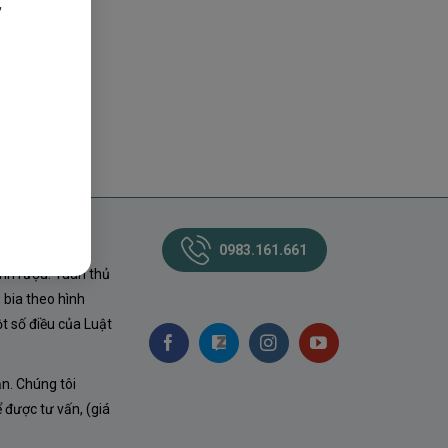
,
0983.161.661
nh rượu. Tuân thủ
 bia theo hình
t số điều của Luật
ận. Chúng tôi
ể được tư vấn, (giá