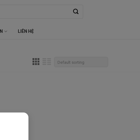
ỆN
LIÊN HỆ