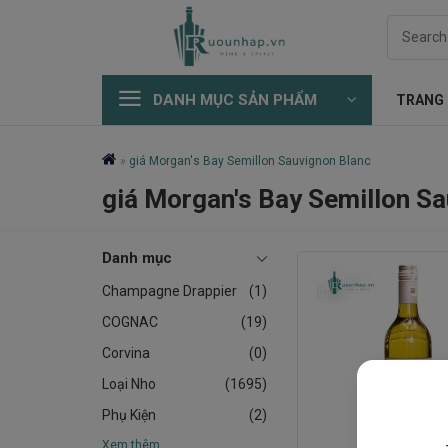
Skip
Search
to
for:
content
DANH MỤC SẢN PHẨM
TRANG
»
giá Morgan's Bay Semillon Sauvignon Blanc
giá Morgan's Bay Semillon S
Danh mục
Champagne Drappier
(1)
COGNAC
(19)
Corvina
(0)
Loại Nho
(1695)
Phụ Kiện
(2)
Xem thêm