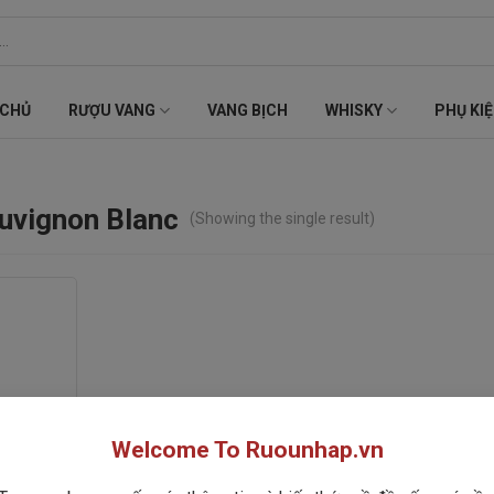
 CHỦ
RƯỢU VANG
VANG BỊCH
WHISKY
PHỤ KI
auvignon Blanc
(Showing the single result)
Welcome To Ruounhap.vn