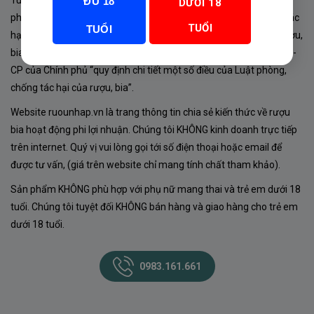
Tuân thủ Nghị định 105/2017/NĐ-CP ngày 14/9/2017 của Chính
ĐỦ 18
DƯỚI 18
phủ về sản xuất, kinh doanh rượu. Tuân thủ Luật “phòng chống tác
TUỔI
TUỔI
hại của rượu, bia” số 44/2019/QH14-Điều 16 về “điều kiện bán rượu,
bia theo hình thức thương mại điện tử”; Nghị định số 24/2020/NĐ-
CP của Chính phủ “quy định chi tiết một số điều của Luật phòng,
chống tác hại của rượu, bia”.
Website ruounhap.vn là trang thông tin chia sẻ kiến thức về rượu
bia hoạt động phi lợi nhuận. Chúng tôi KHÔNG kinh doanh trực tiếp
trên internet. Quý vị vui lòng gọi tới số điện thoại hoặc email để
được tư vấn, (giá trên website chỉ mang tính chất tham khảo).
Sản phẩm KHÔNG phù hợp với phụ nữ mang thai và trẻ em dưới 18
tuổi. Chúng tôi tuyệt đối KHÔNG bán hàng và giao hàng cho trẻ em
dưới 18 tuổi.
0983.161.661