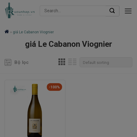
Skip
Search
to
for:
content
»
giá Le Cabanon Viognier
giá Le Cabanon Viognier
Bộ lọc
-100%