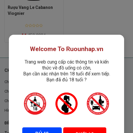
Rượu Vang Le Cabanon
Viognier
Rated
0
1
₫
450,000
₫
out
of
5
Welcome To Ruounhap.vn
Trang web cung cấp các thông tin và kiến
thức về đồ uống có cồn,
CHÍNH SÁCH
Bạn cần xác nhận trên 18 tuổi để xem tiếp.
Bạn đã đủ 18 tuổi ?
Chính sách chung
Chính sách đổi trả
Chính sách mua hàng
Hình thức thanh toán
ĐIỀU KHOẢN VÀ CHÍNH SÁCH