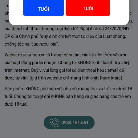
Tuân thủ Nghị định 105/2017/NĐ-CP ngày 14/9/2017 của Chính
TUỔI
TUỔI
phủ về sản xuất, kinh doanh rượu. Tuân thủ Luật “phòng chống tác
hại của rượu, bia” số 44/2019/QH14-Điều 16 về “điều kiện bán rượu,
bia theo hình thức thương mại điện tử”; Nghị định số 24/2020/NĐ-
CP của Chính phủ “quy định chi tiết một số điều của Luật phòng,
chống tác hại của rượu, bia”.
Website ruounhap.vn là trang thông tin chia sẻ kiến thức về rượu
bia hoạt động phi lợi nhuận. Chúng tôi KHÔNG kinh doanh trực tiếp
trên internet. Quý vị vui lòng gọi tới số điện thoại hoặc email để
được tư vấn, (giá trên website chỉ mang tính chất tham khảo).
Sản phẩm KHÔNG phù hợp với phụ nữ mang thai và trẻ em dưới 18
tuổi. Chúng tôi tuyệt đối KHÔNG bán hàng và giao hàng cho trẻ em
dưới 18 tuổi.
0983.161.661