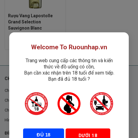
Rượu Vang Lapostolle
Grand Selection
Sauvignon Blanc
Rated
Liên hệ
Welcome To Ruounhap.vn
0
out
of
5
Trang web cung cấp các thông tin và kiến
thức về đồ uống có cồn,
Bạn cần xác nhận trên 18 tuổi để xem tiếp.
Bạn đã đủ 18 tuổi ?
CHÍNH SÁCH
Chính sách chung
Chính sách đổi trả
Chính sách mua hàng
Hình thức thanh toán
ĐIỀU KHOẢN VÀ CHÍNH SÁCH
ĐỦ 18
DƯỚI 18