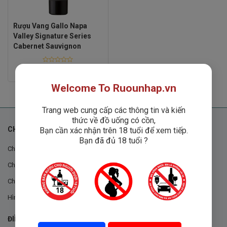
Rượu Vang Gallo Napa
Valley Signature Series
Cabernet Sauvignon
Rated
Liên hệ
0
out
Welcome To Ruounhap.vn
of
5
Trang web cung cấp các thông tin và kiến
thức về đồ uống có cồn,
CHÍNH SÁCH
Bạn cần xác nhận trên 18 tuổi để xem tiếp.
Bạn đã đủ 18 tuổi ?
Chính sách chung
Chính sách đổi trả
Chính sách mua hàng
Hình thức thanh toán
ĐIỀU KHOẢN VÀ CHÍNH SÁCH