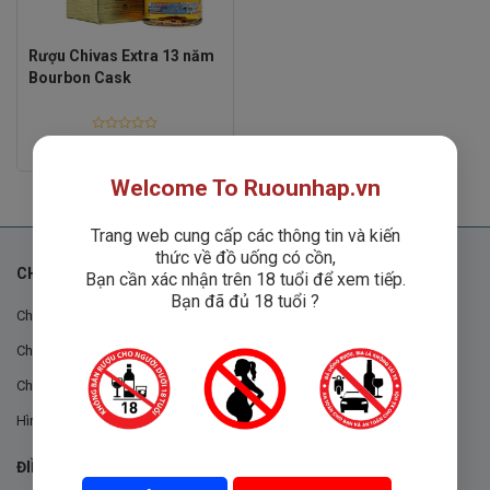
Rượu Chivas Extra 13 năm
Bourbon Cask
Rated
750,000
₫
0
out
Welcome To Ruounhap.vn
of
5
Trang web cung cấp các thông tin và kiến
thức về đồ uống có cồn,
CHÍNH SÁCH
Bạn cần xác nhận trên 18 tuổi để xem tiếp.
Bạn đã đủ 18 tuổi ?
Chính sách chung
Chính sách đổi trả
Chính sách mua hàng
Hình thức thanh toán
ĐIỀU KHOẢN VÀ CHÍNH SÁCH