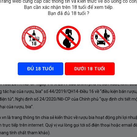
Trang web cung cấp các thông tin và kiến thức về đồ uống có cồn
Bạn cần xác nhận trên 18 tuổi để xem tiếp.
Malts
Bạn đã đủ 18 tuổi ?
ĐỦ 18 TUỔI
DƯỚI 18 TUỔI
À CHÍNH SÁCH
nh 105/2017/NĐ-CP ngày 14/9/2017 của Chính phủ về sản xuất, kinh doa
 tác hại của rượu, bia” số 44/2019/QH14-Điều 16 về “điều kiện bán rượu,
iện tử”; Nghị định số 24/2020/NĐ-CP của Chính phủ “quy định chi tiết mộ
ại của rượu, bia”.
n là trang thông tin chia sẻ kiến thức về rượu bia hoạt động phi lợi nhu
rực tiếp trên internet. Quý vị vui lòng gọi tới số điện thoại hoặc email đ
mang tính chất tham khảo).