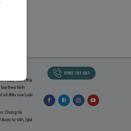
,
0983.161.661
nh rượu. Tuân thủ
 bia theo hình
t số điều của Luật
ận. Chúng tôi
ể được tư vấn, (giá