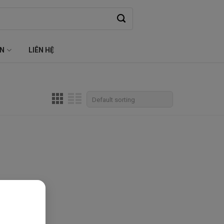
ỆN
LIÊN HỆ