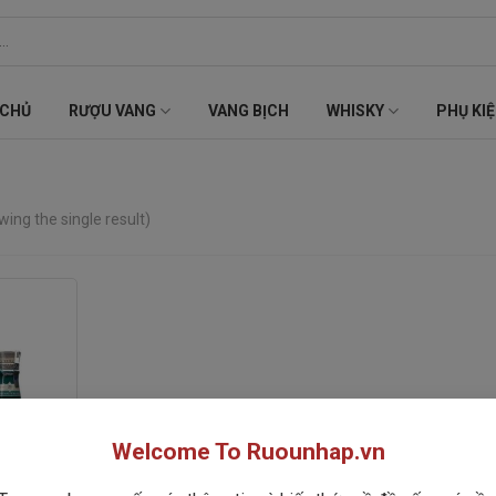
 CHỦ
RƯỢU VANG
VANG BỊCH
WHISKY
PHỤ KI
ing the single result)
Welcome To Ruounhap.vn