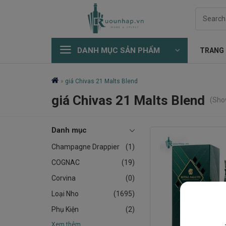
Skip
Search
to
for:
content
DANH MỤC SẢN PHẨM
TRANG
»
giá Chivas 21 Malts Blend
giá Chivas 21 Malts Blend
(Show
Danh mục
Champagne Drappier
(1)
COGNAC
(19)
Corvina
(0)
Loại Nho
(1695)
Phụ Kiện
(2)
Xem thêm