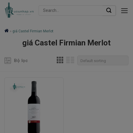
Skip
Search
to
for:
content
»
giá Castel Firmian Merlot
giá Castel Firmian Merlot
Bộ lọc