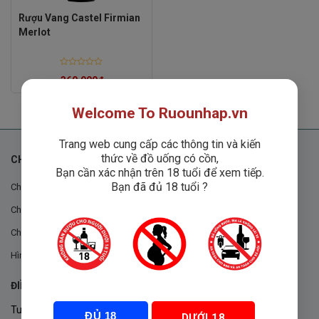
Rượu Vang Castel Firmian
Merlot
Rated
360,000
₫
0
out
of
5
Welcome To Ruounhap.vn
Trang web cung cấp các thông tin và kiến
thức về đồ uống có cồn,
CHÍNH SÁCH
Bạn cần xác nhận trên 18 tuổi để xem tiếp.
Bạn đã đủ 18 tuổi ?
Chính sách chung
Chính sách đổi trả
Chính sách mua hàng
Hình thức thanh toán
ĐIỀU KHOẢN VÀ CHÍNH SÁCH
Tuân thủ Nghị định 105/2017/NĐ-CP ngày 14/9/2017 của Chính
ĐỦ 18
DƯỚI 18