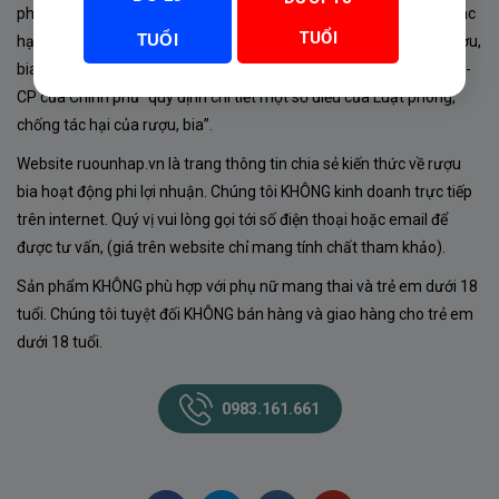
phủ về sản xuất, kinh doanh rượu. Tuân thủ Luật “phòng chống tác
TUỔI
TUỔI
hại của rượu, bia” số 44/2019/QH14-Điều 16 về “điều kiện bán rượu,
bia theo hình thức thương mại điện tử”; Nghị định số 24/2020/NĐ-
CP của Chính phủ “quy định chi tiết một số điều của Luật phòng,
chống tác hại của rượu, bia”.
Website ruounhap.vn là trang thông tin chia sẻ kiến thức về rượu
bia hoạt động phi lợi nhuận. Chúng tôi KHÔNG kinh doanh trực tiếp
trên internet. Quý vị vui lòng gọi tới số điện thoại hoặc email để
được tư vấn, (giá trên website chỉ mang tính chất tham khảo).
Sản phẩm KHÔNG phù hợp với phụ nữ mang thai và trẻ em dưới 18
tuổi. Chúng tôi tuyệt đối KHÔNG bán hàng và giao hàng cho trẻ em
dưới 18 tuổi.
0983.161.661