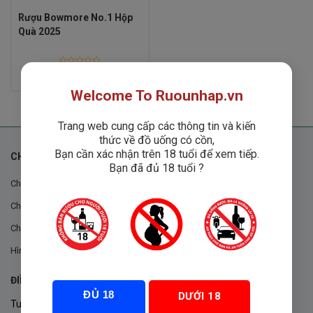
Rượu Bowmore No.1 Hộp
Quà 2025
Rated
890,000
₫
0
out
Welcome To Ruounhap.vn
of
5
Trang web cung cấp các thông tin và kiến
thức về đồ uống có cồn,
Bạn cần xác nhận trên 18 tuổi để xem tiếp.
CHÍNH SÁCH
Bạn đã đủ 18 tuổi ?
Chính sách chung
Chính sách đổi trả
Chính sách mua hàng
Hình thức thanh toán
ĐIỀU KHOẢN VÀ CHÍNH SÁCH
ĐỦ 18
DƯỚI 18
Tuân thủ Nghị định 105/2017/NĐ-CP ngày 14/9/2017 của Chính