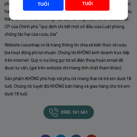
TUỔI
phủ về sản xuất, kinh doanh rượu. Tuân thủ Luật “phòng chống tác
TUỔI
hại của rượu, bia” số 44/2019/QH14-Điều 16 về “điều kiện bán rượu,
bia theo hình thức thương mại điện tử”; Nghị định số 24/2020/NĐ-
CP của Chính phủ “quy định chi tiết một số điều của Luật phòng,
chống tác hại của rượu, bia”.
Website ruounhap.vn là trang thông tin chia sẻ kiến thức về rượu
bia hoạt động phi lợi nhuận. Chúng tôi KHÔNG kinh doanh trực tiếp
trên internet. Quý vị vui lòng gọi tới số điện thoại hoặc email để
được tư vấn, (giá trên website chỉ mang tính chất tham khảo).
Sản phẩm KHÔNG phù hợp với phụ nữ mang thai và trẻ em dưới 18
tuổi. Chúng tôi tuyệt đối KHÔNG bán hàng và giao hàng cho trẻ em
dưới 18 tuổi.
0983.161.661