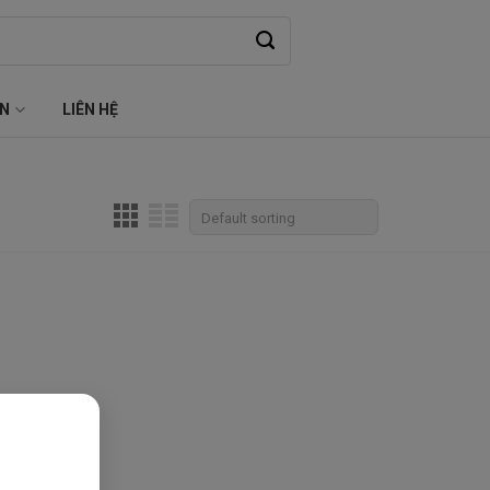
ỆN
LIÊN HỆ