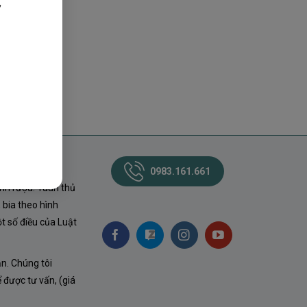
,
0983.161.661
nh rượu. Tuân thủ
 bia theo hình
t số điều của Luật
ận. Chúng tôi
ể được tư vấn, (giá