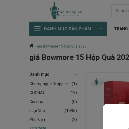
Skip
Search
to
for:
content
DANH MỤC SẢN PHẨM
TRANG
»
giá Bowmore 15 Hộp Quà 2025
giá Bowmore 15 Hộp Quà 20
Danh mục
Champagne Drappier
(1)
COGNAC
(19)
Corvina
(0)
Loại Nho
(1695)
Phụ Kiện
(2)
Xem thêm