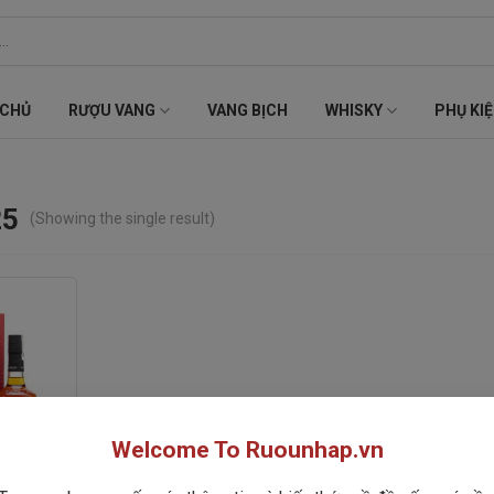
 CHỦ
RƯỢU VANG
VANG BỊCH
WHISKY
PHỤ KI
25
(Showing the single result)
Welcome To Ruounhap.vn