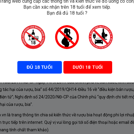
Trang web cung cấp các thông tin và kiến thức về đồ uống có cồn
Bạn cần xác nhận trên 18 tuổi để xem tiếp.
p Quà
Bạn đã đủ 18 tuổi ?
ĐỦ 18 TUỔI
DƯỚI 18 TUỔI
À CHÍNH SÁCH
nh 105/2017/NĐ-CP ngày 14/9/2017 của Chính phủ về sản xuất, kinh doa
 tác hại của rượu, bia” số 44/2019/QH14-Điều 16 về “điều kiện bán rượu,
iện tử”; Nghị định số 24/2020/NĐ-CP của Chính phủ “quy định chi tiết mộ
ại của rượu, bia”.
n là trang thông tin chia sẻ kiến thức về rượu bia hoạt động phi lợi nhu
rực tiếp trên internet. Quý vị vui lòng gọi tới số điện thoại hoặc email đ
mang tính chất tham khảo).