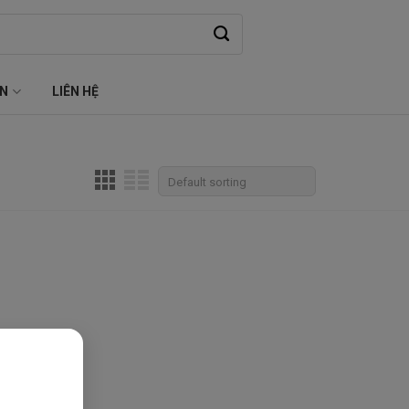
ỆN
LIÊN HỆ