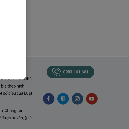
,
0983.161.661
nh rượu. Tuân thủ
 bia theo hình
t số điều của Luật
ận. Chúng tôi
ể được tư vấn, (giá