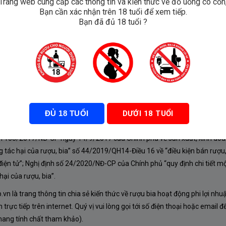
Trang web cung cấp các thông tin và kiến thức về đồ uống có cồn
Bạn cần xác nhận trên 18 tuổi để xem tiếp.
arietal
Bạn đã đủ 18 tuổi ?
ĐỦ 18 TUỔI
DƯỚI 18 TUỔI
À CHÍNH SÁCH
nh 105/2017/NĐ-CP ngày 14/9/2017 của Chính phủ về sản xuất, kinh doa
 tác hại của rượu, bia” số 44/2019/QH14-Điều 16 về “điều kiện bán rượu,
iện tử”; Nghị định số 24/2020/NĐ-CP của Chính phủ “quy định chi tiết mộ
ại của rượu, bia”.
n là trang thông tin chia sẻ kiến thức về rượu bia hoạt động phi lợi nhu
rực tiếp trên internet. Quý vị vui lòng gọi tới số điện thoại hoặc email đ
mang tính chất tham khảo).