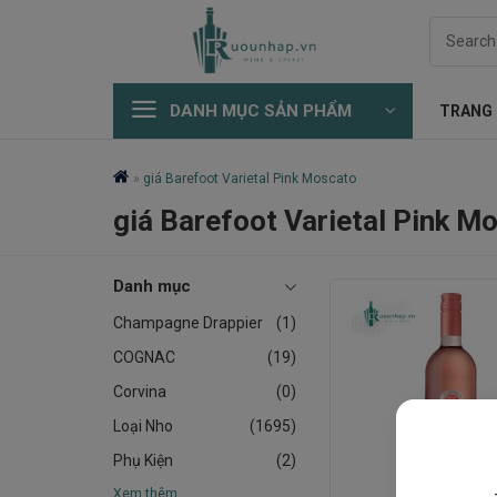
Skip
Search
to
for:
content
DANH MỤC SẢN PHẨM
TRANG
»
giá Barefoot Varietal Pink Moscato
giá Barefoot Varietal Pink M
Danh mục
Champagne Drappier
(1)
COGNAC
(19)
Corvina
(0)
Loại Nho
(1695)
Phụ Kiện
(2)
Xem thêm