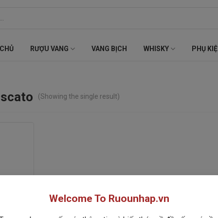
 CHỦ
RƯỢU VANG
VANG BỊCH
WHISKY
PHỤ KI
oscato
(Showing the single result)
Welcome To Ruounhap.vn