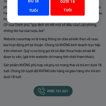
ĐỦ 18
Tuân thủ Nghị định 105/2017/NĐ-CP ngày 14/9/2017 của Chính
DƯỚI 18
phủ về sản xuất, kinh doanh rượu. Tuân thủ Luật “phòng chống tác
TUỔI
TUỔI
hại của rượu, bia” số 44/2019/QH14-Điều 16 về “điều kiện bán rượu,
bia theo hình thức thương mại điện tử”; Nghị định số 24/2020/NĐ-
CP của Chính phủ “quy định chi tiết một số điều của Luật phòng,
chống tác hại của rượu, bia”.
Website ruounhap.vn là trang thông tin chia sẻ kiến thức về rượu
bia hoạt động phi lợi nhuận. Chúng tôi KHÔNG kinh doanh trực tiếp
trên internet. Quý vị vui lòng gọi tới số điện thoại hoặc email để
được tư vấn, (giá trên website chỉ mang tính chất tham khảo).
Sản phẩm KHÔNG phù hợp với phụ nữ mang thai và trẻ em dưới 18
tuổi. Chúng tôi tuyệt đối KHÔNG bán hàng và giao hàng cho trẻ em
dưới 18 tuổi.
0983.161.661