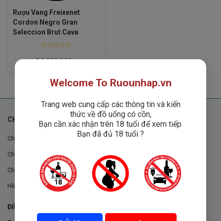
Rượu Vang Freixenet
Cordon Negro Gran
Seleccion Brut Cava
Rated
0
1
₫
583,000
₫
out
of
5
Welcome To Ruounhap.vn
Trang web cung cấp các thông tin và kiến
thức về đồ uống có cồn,
CHÍNH SÁCH
Bạn cần xác nhận trên 18 tuổi để xem tiếp.
Bạn đã đủ 18 tuổi ?
Chính sách chung
Chính sách đổi trả
Chính sách mua hàng
Hình thức thanh toán
ĐIỀU KHOẢN VÀ CHÍNH SÁCH