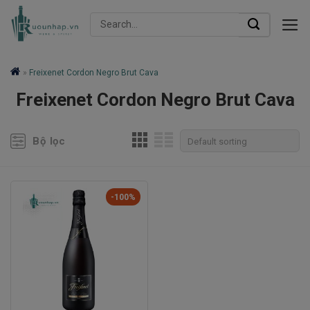
Skip
Search
to
for:
content
»
Freixenet Cordon Negro Brut Cava
Freixenet Cordon Negro Brut Cava
Bộ lọc
-100%