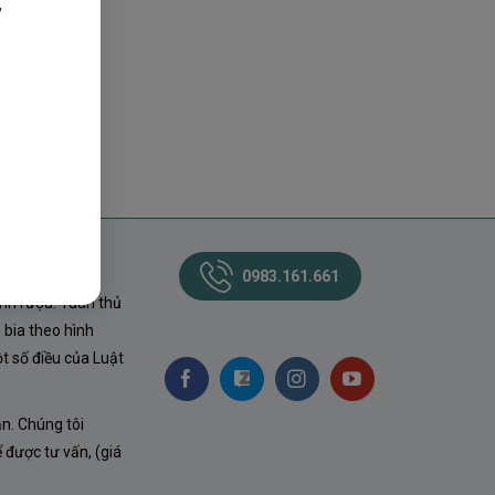
,
0983.161.661
nh rượu. Tuân thủ
 bia theo hình
t số điều của Luật
ận. Chúng tôi
ể được tư vấn, (giá