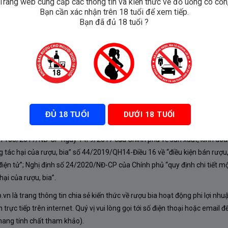
Trang web cung cấp các thông tin và kiến thức về đồ uống có cồn
Bạn cần xác nhận trên 18 tuổi để xem tiếp.
Chianti
Bạn đã đủ 18 tuổi ?
ĐỦ 18 TUỔI
DƯỚI 18 TUỔI
À CHÍNH SÁCH
nh 105/2017/NĐ-CP ngày 14/9/2017 của Chính phủ về sản xuất, kinh doa
 tác hại của rượu, bia” số 44/2019/QH14-Điều 16 về “điều kiện bán rượu,
iện tử”; Nghị định số 24/2020/NĐ-CP của Chính phủ “quy định chi tiết mộ
ại của rượu, bia”.
n là trang thông tin chia sẻ kiến thức về rượu bia hoạt động phi lợi nhu
rực tiếp trên internet. Quý vị vui lòng gọi tới số điện thoại hoặc email đ
mang tính chất tham khảo).