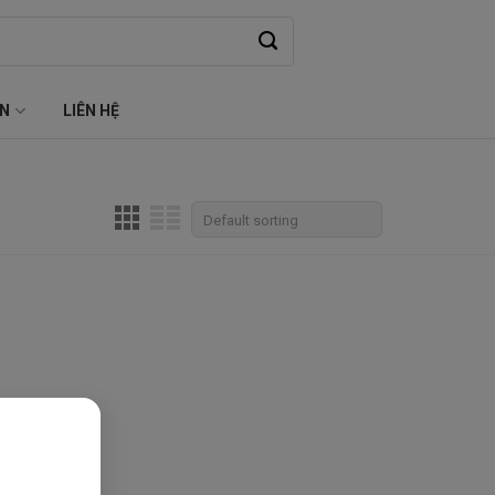
ỆN
LIÊN HỆ