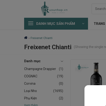
Skip
Search
to
for:
content
DANH MỤC SẢN PHẨM
TRANG
»
Freixenet Chianti
Freixenet Chianti
(Showing the single r
Danh mục
Champagne Drappier
(1)
COGNAC
(19)
Corvina
(0)
Loại Nho
(1695)
Phụ Kiện
(2)
Xem thêm