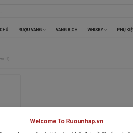
 CHỦ
RƯỢU VANG
VANG BỊCH
WHISKY
PHỤ KI
esult)
Welcome To Ruounhap.vn