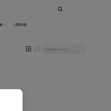
ỆN
LIÊN HỆ