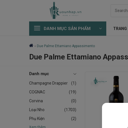
Skip
Search
to
for:
content
DANH MỤC SẢN PHẨM
TRANG
»
Due Palme Ettamiano Appassimento
Due Palme Ettamiano Appas
Danh mục
Champagne Drappier
(1)
COGNAC
(19)
Corvina
(0)
Loại Nho
(1703)
Phụ Kiện
(2)
Xem thêm