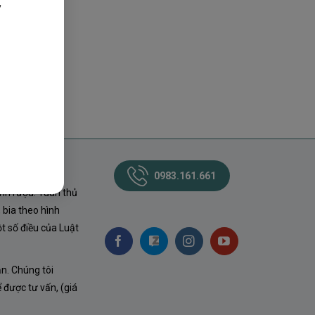
,
0983.161.661
nh rượu. Tuân thủ
 bia theo hình
t số điều của Luật
ận. Chúng tôi
ể được tư vấn, (giá