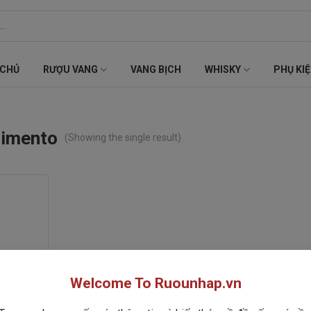
 CHỦ
RƯỢU VANG
VANG BỊCH
WHISKY
PHỤ KI
simento
(Showing the single result)
Welcome To Ruounhap.vn