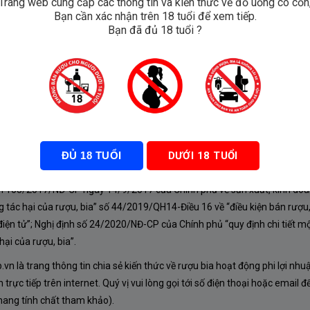
Trang web cung cấp các thông tin và kiến thức về đồ uống có cồn
Bạn cần xác nhận trên 18 tuổi để xem tiếp.
e
Bạn đã đủ 18 tuổi ?
ĐỦ 18 TUỔI
DƯỚI 18 TUỔI
À CHÍNH SÁCH
nh 105/2017/NĐ-CP ngày 14/9/2017 của Chính phủ về sản xuất, kinh doa
 tác hại của rượu, bia” số 44/2019/QH14-Điều 16 về “điều kiện bán rượu,
iện tử”; Nghị định số 24/2020/NĐ-CP của Chính phủ “quy định chi tiết mộ
ại của rượu, bia”.
n là trang thông tin chia sẻ kiến thức về rượu bia hoạt động phi lợi nhu
rực tiếp trên internet. Quý vị vui lòng gọi tới số điện thoại hoặc email đ
mang tính chất tham khảo).