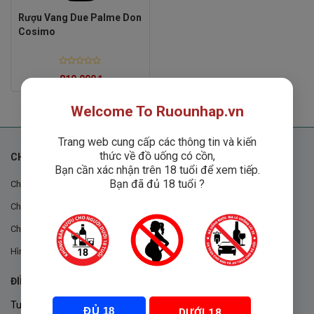
Rượu Vang Due Palme Don
Cosimo
Rated
810,000
₫
0
out
of
5
Welcome To Ruounhap.vn
Trang web cung cấp các thông tin và kiến
thức về đồ uống có cồn,
CHÍNH SÁCH
Bạn cần xác nhận trên 18 tuổi để xem tiếp.
Bạn đã đủ 18 tuổi ?
Chính sách chung
Chính sách đổi trả
Chính sách mua hàng
Hình thức thanh toán
ĐIỀU KHOẢN VÀ CHÍNH SÁCH
Tuân thủ Nghị định 105/2017/NĐ-CP ngày 14/9/2017 của Chính
ĐỦ 18
DƯỚI 18