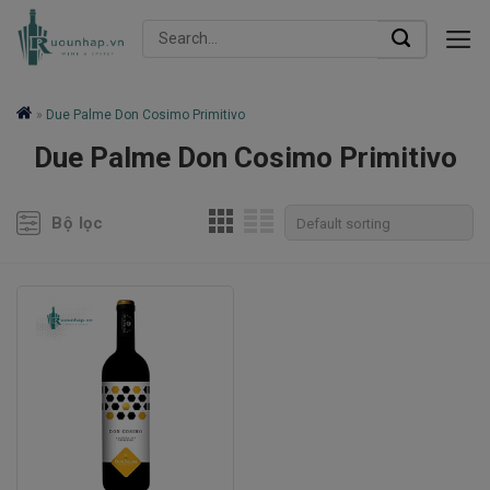
Skip
Search
to
for:
content
»
Due Palme Don Cosimo Primitivo
Due Palme Don Cosimo Primitivo
Bộ lọc