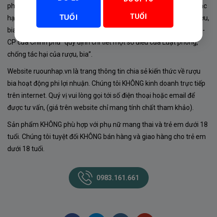
phủ về sản xuất, kinh doanh rượu. Tuân thủ Luật “phòng chống tác
TUỔI
TUỔI
hại của rượu, bia” số 44/2019/QH14-Điều 16 về “điều kiện bán rượu,
bia theo hình thức thương mại điện tử”; Nghị định số 24/2020/NĐ-
CP của Chính phủ “quy định chi tiết một số điều của Luật phòng,
chống tác hại của rượu, bia”.
Website ruounhap.vn là trang thông tin chia sẻ kiến thức về rượu
bia hoạt động phi lợi nhuận. Chúng tôi KHÔNG kinh doanh trực tiếp
trên internet. Quý vị vui lòng gọi tới số điện thoại hoặc email để
được tư vấn, (giá trên website chỉ mang tính chất tham khảo).
Sản phẩm KHÔNG phù hợp với phụ nữ mang thai và trẻ em dưới 18
tuổi. Chúng tôi tuyệt đối KHÔNG bán hàng và giao hàng cho trẻ em
dưới 18 tuổi.
0983.161.661