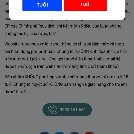
phủ về sản xuất, kinh doanh rượu. Tuân thủ Luật “phòng chống tác
TUỔI
TUỔI
hại của rượu, bia” số 44/2019/QH14-Điều 16 về “điều kiện bán rượu,
bia theo hình thức thương mại điện tử”; Nghị định số 24/2020/NĐ-
CP của Chính phủ “quy định chi tiết một số điều của Luật phòng,
chống tác hại của rượu, bia”.
Website ruounhap.vn là trang thông tin chia sẻ kiến thức về rượu
bia hoạt động phi lợi nhuận. Chúng tôi KHÔNG kinh doanh trực tiếp
trên internet. Quý vị vui lòng gọi tới số điện thoại hoặc email để
được tư vấn, (giá trên website chỉ mang tính chất tham khảo).
Sản phẩm KHÔNG phù hợp với phụ nữ mang thai và trẻ em dưới 18
tuổi. Chúng tôi tuyệt đối KHÔNG bán hàng và giao hàng cho trẻ em
dưới 18 tuổi.
0983.161.661