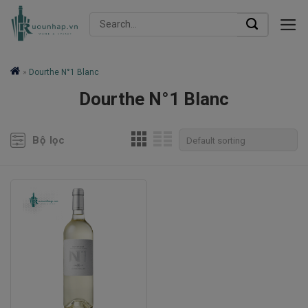
Skip
Search
to
for:
content
»
Dourthe N°1 Blanc
Dourthe N°1 Blanc
Bộ lọc