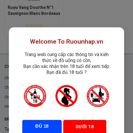
Rượu Vang Dourthe N°1
Sauvignon Blanc Bordeaux
Rated
520,000
₫
0
out
Welcome To Ruounhap.vn
of
5
Trang web cung cấp các thông tin và kiến
thức về đồ uống có cồn,
Bạn cần xác nhận trên 18 tuổi để xem tiếp.
CHÍNH SÁCH
Bạn đã đủ 18 tuổi ?
Chính sách chung
Chính sách đổi trả
Chính sách mua hàng
Hình thức thanh toán
ĐIỀU KHOẢN VÀ CHÍNH SÁCH
ĐỦ 18
DƯỚI 18
Tuân thủ Nghị định 105/2017/NĐ-CP ngày 14/9/2017 của Chính