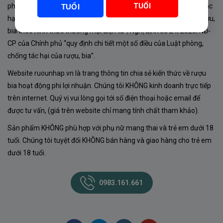
TUỔI
phủ về sản xuất, kinh doanh rượu. Tuân thủ Luật “phòng chống tác
TUỔI
hại của rượu, bia” số 44/2019/QH14-Điều 16 về “điều kiện bán rượu,
bia theo hình thức thương mại điện tử”; Nghị định số 24/2020/NĐ-
CP của Chính phủ “quy định chi tiết một số điều của Luật phòng,
chống tác hại của rượu, bia”.
Website ruounhap.vn là trang thông tin chia sẻ kiến thức về rượu
bia hoạt động phi lợi nhuận. Chúng tôi KHÔNG kinh doanh trực tiếp
trên internet. Quý vị vui lòng gọi tới số điện thoại hoặc email để
được tư vấn, (giá trên website chỉ mang tính chất tham khảo).
Sản phẩm KHÔNG phù hợp với phụ nữ mang thai và trẻ em dưới 18
tuổi. Chúng tôi tuyệt đối KHÔNG bán hàng và giao hàng cho trẻ em
dưới 18 tuổi.
0983.161.661