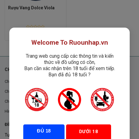
Rượu Vang Dolce Viola
Rated
300,000
₫
0
out
Welcome To Ruounhap.vn
of
5
Trang web cung cấp các thông tin và kiến
thức về đồ uống có cồn,
Bạn cần xác nhận trên 18 tuổi để xem tiếp.
CHÍNH SÁCH
Bạn đã đủ 18 tuổi ?
Chính sách chung
Chính sách đổi trả
Chính sách mua hàng
Hình thức thanh toán
ĐIỀU KHOẢN VÀ CHÍNH SÁCH
ĐỦ 18
DƯỚI 18
Tuân thủ Nghị định 105/2017/NĐ-CP ngày 14/9/2017 của Chính