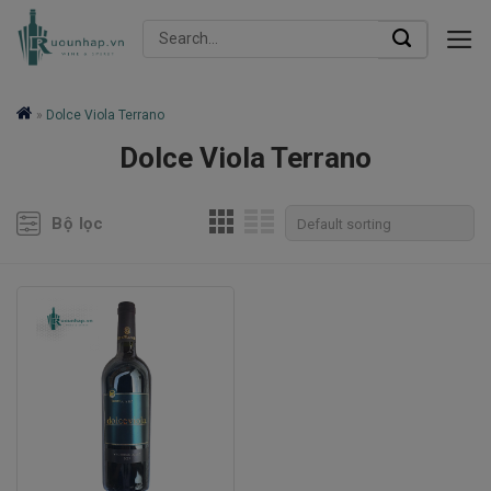
Skip
Search
to
for:
content
»
Dolce Viola Terrano
Dolce Viola Terrano
Bộ lọc