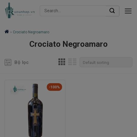
Skip
Search
to
for:
content
»
Crociato Negroamaro
Crociato Negroamaro
Bộ lọc
-100%