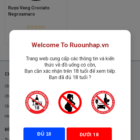
Rượu Vang Crociato
Negroamaro
Rated
0
1
₫
1,500,000
₫
out
Welcome To Ruounhap.vn
of
5
Trang web cung cấp các thông tin và kiến
thức về đồ uống có cồn,
Bạn cần xác nhận trên 18 tuổi để xem tiếp.
CHÍNH SÁCH
Bạn đã đủ 18 tuổi ?
Chính sách chung
Chính sách đổi trả
Chính sách mua hàng
Hình thức thanh toán
ĐIỀU KHOẢN VÀ CHÍNH SÁCH
ĐỦ 18
DƯỚI 18