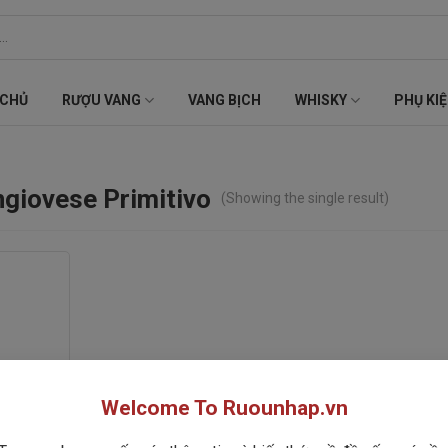
 CHỦ
RƯỢU VANG
VANG BỊCH
WHISKY
PHỤ KI
ngiovese Primitivo
(Showing the single result)
Welcome To Ruounhap.vn