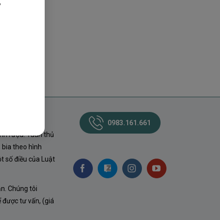
,
0983.161.661
nh rượu. Tuân thủ
 bia theo hình
t số điều của Luật
ận. Chúng tôi
ể được tư vấn, (giá