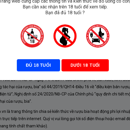
Trang web cung cấp các thông tin và kiến thức về đồ uống có cồn
Bạn cần xác nhận trên 18 tuổi để xem tiếp.
Bạn đã đủ 18 tuổi ?
o
ĐỦ 18 TUỔI
DƯỚI 18 TUỔI
À CHÍNH SÁCH
nh 105/2017/NĐ-CP ngày 14/9/2017 của Chính phủ về sản xuất, kinh doa
 tác hại của rượu, bia” số 44/2019/QH14-Điều 16 về “điều kiện bán rượu,
iện tử”; Nghị định số 24/2020/NĐ-CP của Chính phủ “quy định chi tiết mộ
ại của rượu, bia”.
n là trang thông tin chia sẻ kiến thức về rượu bia hoạt động phi lợi nhu
rực tiếp trên internet. Quý vị vui lòng gọi tới số điện thoại hoặc email đ
mang tính chất tham khảo).