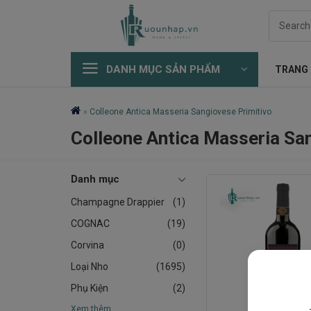
Skip
Search
to
for:
content
DANH MỤC SẢN PHẨM
TRANG
»
Colleone Antica Masseria Sangiovese Primitivo
Colleone Antica Masseria Sa
Danh mục
Champagne Drappier
(1)
COGNAC
(19)
Corvina
(0)
Loại Nho
(1695)
Phụ Kiện
(2)
Xem thêm