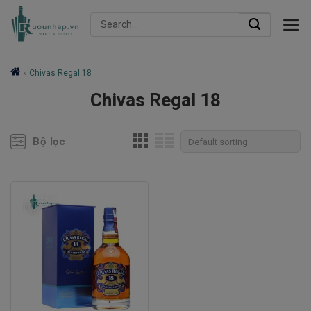
Skip
Search
to
for:
content
»
Chivas Regal 18
Chivas Regal 18
Bộ lọc