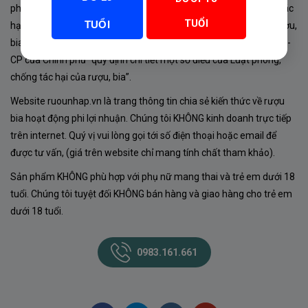
phủ về sản xuất, kinh doanh rượu. Tuân thủ Luật “phòng chống tác
TUỔI
TUỔI
hại của rượu, bia” số 44/2019/QH14-Điều 16 về “điều kiện bán rượu,
bia theo hình thức thương mại điện tử”; Nghị định số 24/2020/NĐ-
CP của Chính phủ “quy định chi tiết một số điều của Luật phòng,
chống tác hại của rượu, bia”.
Website ruounhap.vn là trang thông tin chia sẻ kiến thức về rượu
bia hoạt động phi lợi nhuận. Chúng tôi KHÔNG kinh doanh trực tiếp
trên internet. Quý vị vui lòng gọi tới số điện thoại hoặc email để
được tư vấn, (giá trên website chỉ mang tính chất tham khảo).
Sản phẩm KHÔNG phù hợp với phụ nữ mang thai và trẻ em dưới 18
tuổi. Chúng tôi tuyệt đối KHÔNG bán hàng và giao hàng cho trẻ em
dưới 18 tuổi.
0983.161.661