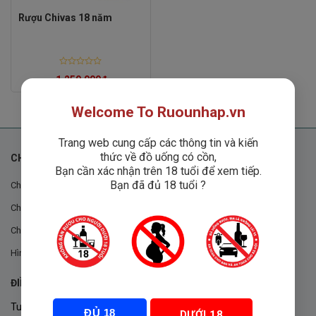
Rượu Chivas 18 năm
Rated
1,250,000
₫
0
out
of
5
Welcome To Ruounhap.vn
Trang web cung cấp các thông tin và kiến
thức về đồ uống có cồn,
CHÍNH SÁCH
Bạn cần xác nhận trên 18 tuổi để xem tiếp.
Bạn đã đủ 18 tuổi ?
Chính sách chung
Chính sách đổi trả
Chính sách mua hàng
Hình thức thanh toán
ĐIỀU KHOẢN VÀ CHÍNH SÁCH
Tuân thủ Nghị định 105/2017/NĐ-CP ngày 14/9/2017 của Chính
ĐỦ 18
DƯỚI 18